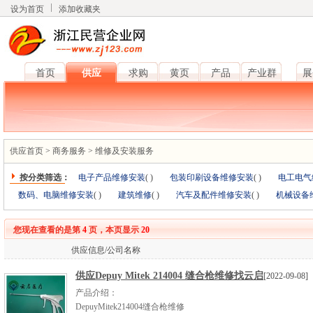
设为首页
添加收藏夹
首页
供应
求购
黄页
产品
产业群
展
供应首页
>
商务服务
>
维修及安装服务
按分类筛选：
电子产品维修安装
(
)
包装印刷设备维修安装
(
)
电工电气
数码、电脑维修安装
(
)
建筑维修
(
)
汽车及配件维修安装
(
)
机械设备
您现在查看的是第
4
页，本页显示
20
供应信息/公司名称
供应Depuy Mitek 214004 缝合枪维修找云启
[2022-09-08]
产品介绍：
DepuyMitek214004缝合枪维修