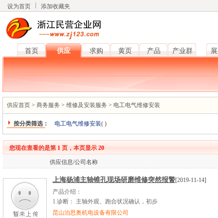
设为首页
添加收藏夹
首页
供应
求购
黄页
产品
产业群
展
供应首页
>
商务服务
>
维修及安装服务
>
电工电气维修安装
按分类筛选：
电工电气维修安装
(
)
您现在查看的是第
1
页，本页显示
20
供应信息/公司名称
上海杨浦主轴锥孔现场研磨维修突然报警
[2019-11-14]
产品介绍：
1.
诊断：
主轴外观、跑合状况确认，初步
昆山泊思奥机电设备有限公司