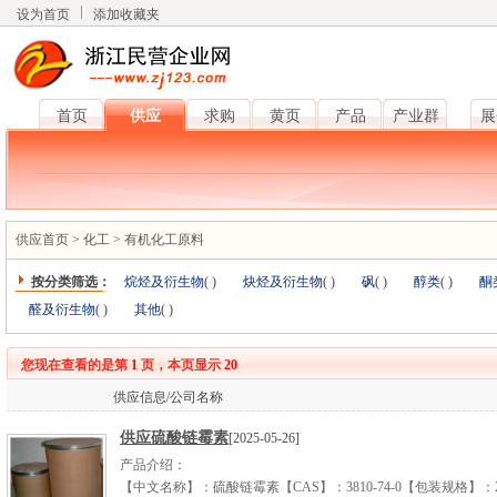
设为首页
添加收藏夹
首页
供应
求购
黄页
产品
产业群
展
供应首页
>
化工
>
有机化工原料
按分类筛选：
烷烃及衍生物
(
)
炔烃及衍生物
(
)
砜
(
)
醇类
(
)
酮
醛及衍生物
(
)
其他
(
)
您现在查看的是第
1
页，本页显示
20
供应信息/公司名称
供应硫酸链霉素
[2025-05-26]
产品介绍：
【中文名称】：硫酸链霉素【CAS】：3810-74-0【包装规格】：2