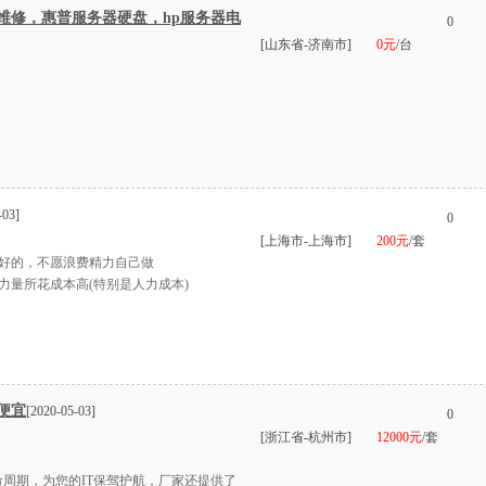
维修，惠普服务器硬盘，hp服务器电
0
[山东省-济南市]
0元
/台
-03]
0
[上海市-上海市]
200元
/套
好的，不愿浪费精力自己做
力量所花成本高(特别是人力成本)
便宜
[2020-05-03]
0
[浙江省-杭州市]
12000元
/套
命周期，为您的IT保驾护航，厂家还提供了