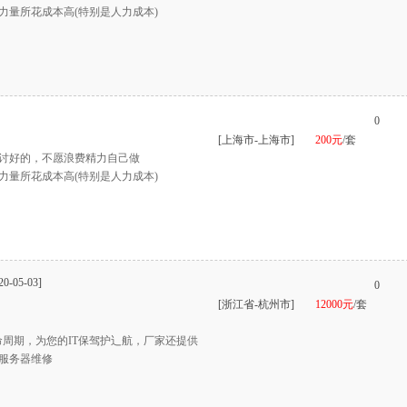
力量所花成本高(特别是人力成本)
0
[上海市-上海市]
200元
/套
讨好的，不愿浪费精力自己做
力量所花成本高(特别是人力成本)
20-05-03]
0
[浙江省-杭州市]
12000元
/套
命周期，为您的IT保驾护辶航，厂家还提供
服务器维修