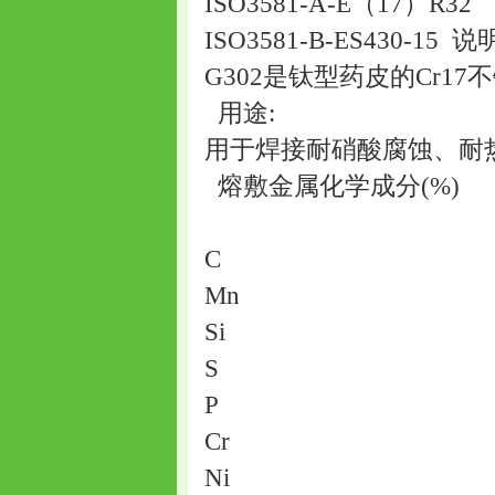
ISO3581-A-E（17）R32
ISO3581-B-ES430-15
说明
G302是钛型药皮的Cr1
用途:
用于焊接耐硝酸腐蚀、耐热
熔敷金属化学成分(%)
C
Mn
Si
S
P
Cr
Ni