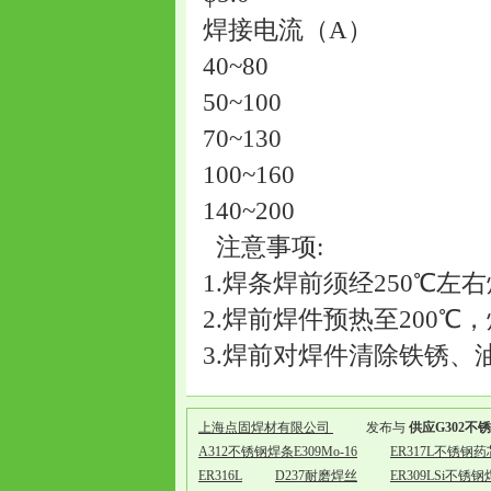
焊接电流（A）
40~80
50~100
70~130
100~160
140~200
注意事项:
1.焊条焊前须经250℃左右
2.焊前焊件预热至200℃，
3.焊前对焊件清除铁锈、
上海点固焊材有限公司
发布与
供应G302不锈
A312不锈钢焊条E309Mo-16
ER317L不锈
ER316L
D237耐磨焊丝
ER309LSi不锈