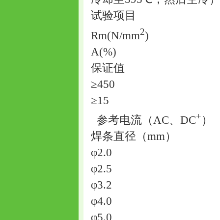
试验项目
2
Rm(N/mm
)
A(%)
保证值
≥450
≥15
+
参考电流（AC、DC
）
焊条直径（mm）
φ2.0
φ2.5
φ3.2
φ4.0
φ5.0