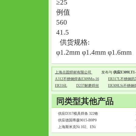
≥25
例值
560
41.5
供货规格:
φ1.2mm φ1.4mm φ1.6mm
上海点固焊材有限公司
发布与
供应E309LT
A312不锈钢焊条E309Mo-16
ER317L不锈
ER316L
D237耐磨焊丝
ER309LSi不锈
同类型其他产品
供应D317模具焊条 322铬
供应德国蒂森9015-B9P9
上海斯米克Ni 102、ENi