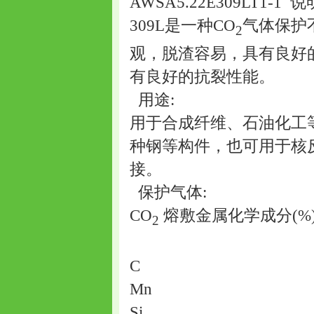
AWSA5.22E309LT1-1
说
309L是一种CO
气体保护
2
观，脱渣容易，具有良好
有良好的抗裂性能。
用途:
用于合成纤维、石油化工
种钢等构件，也可用于核
接。
保护气体:
CO
熔敷金属化学成分(%
2
C
Mn
Si