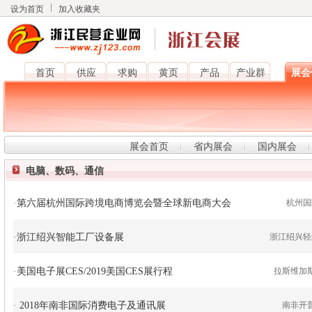
设为首页
加入收藏夹
首页
供应
求购
黄页
产品
产业群
展会
展会首页
省内展会
国内展会
电脑、数码、通信
·
第六届杭州国际跨境电商博览会暨全球新电商大会
杭州国
·
浙江绍兴智能工厂设备展
浙江绍兴轻
·
美国电子展CES/2019美国CES展行程
拉斯维加
·
2018年南非国际消费电子及通讯展
南非开