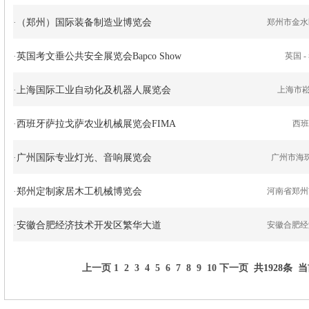
·
（郑州）国际装备制造业博览会
郑州市金水
·
英国考文垂公共安全展览会Bapco Show
英国 -
·
上海国际工业自动化及机器人展览会
上海市崧
·
西班牙萨拉戈萨农业机械展览会FIMA
西班牙 
·
广州国际专业灯光、音响展览会
广州市海珠
·
郑州定制家居木工机械博览会
河南省郑州
·
安徽合肥经济技术开发区繁华大道
安徽合肥经
上一页
1
2
3
4
5
6
7
8
9
10
下一页
共1928条 