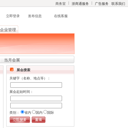
商务室
浙商通服务
广告服务
联系我们
立即登录
发布信息
在线客服
企业管理
当月会展
展会搜索
关键字（名称、地点等）：
伊朗铸/18年全伊朗最大
冶金铸造钢铁展/伊朗钢
展会起始时间：
铁展
2018-12-02 - 2018-04-05
德黑兰会展中心
类别：
省内
国内
国际
2018年阿尔及利亚农业展
及畜牧业展览会
2018-10-18 - 2018-10-24