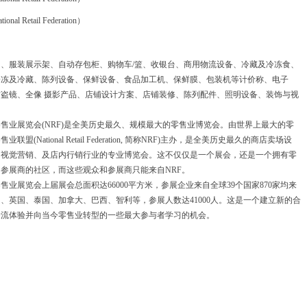
 Retail Federation）
服装展示架、自动存包柜、购物车/篮、收银台、商用物流设备、冷藏及冷冻食、
冷冻及冷藏、陈列设备、保鲜设备、食品加工机、保鲜膜、包装机等计价称、电子
盗镜、全像 摄影产品、店铺设计方案、店铺装修、陈列配件、照明设备、装饰与视
业展览会(NRF)是全美历史最久、规模最大的零售业博览会。由世界上最大的零
盟(National Retail Federation, 简称NRF)主办，是全美历史最久的商店卖场设
、视觉营销、及店内行销行业的专业博览会。这不仅仅是一个展会，还是一个拥有零
参展商的社区，而这些观众和参展商只能来自NRF。
展览会上届展会总面积达66000平方米，参展企业来自全球39个国家870家均来
、英国、泰国、加拿大、巴西、智利等，参展人数达41000人。这是一个建立新的合
一流体验并向当今零售业转型的一些最大参与者学习的机会。