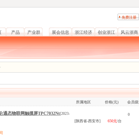
免费注册
页
产品
产业群
展会信息
浙江经济
创业浙江
风云浙商
备
所属地区
价格(元)
会员级
态物联网触摸屏TPC7032Nt
[2023-
0
[陕西省-西安市]
650元
/台
司