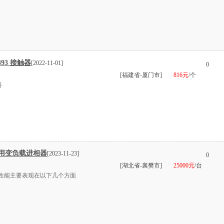
393 接触器
[2022-11-01]
0
[福建省-厦门市]
816元
/个
器
用变负载进相器
[2023-11-23]
0
[湖北省-襄樊市]
25000元
/台
良性能主要表现在以下几个方面