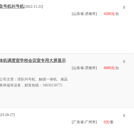
取号机叫号机
[2022-11-21]
0
[山东省-济南市]
4200元
/台
体机调度室学校会议室专用大屏显示
0
[山东省-济南市]
6600元
/台
公司主营：排队叫号机、触摸一体机、液晶
端等业务，财富热线：18630158775
023-10-17]
0
[广东省-广州市]
0元
/套