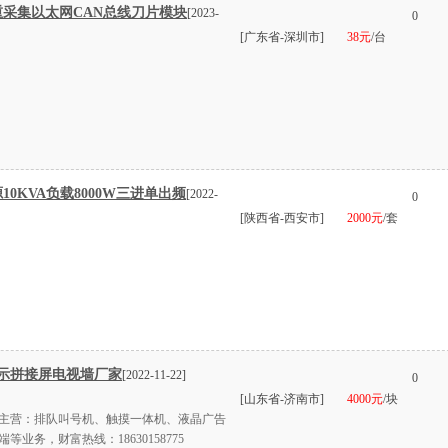
称重采集以太网CAN总线刀片模块
[2023-
0
[广东省-深圳市]
38元
/台
10KVA负载8000W三进单出频
[2022-
0
[陕西省-西安市]
2000元
/套
示拼接屏电视墙厂家
[2022-11-22]
0
[山东省-济南市]
4000元
/块
主营：排队叫号机、触摸一体机、液晶广告
业务，财富热线：18630158775