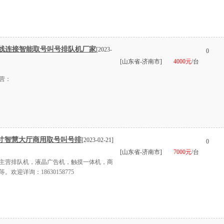
线连接智能取号叫号排队机厂家
[2023-
0
[山东省-济南市]
4000元
/台
营：
32/43寸智慧大厅商用取号叫号排
[2023-02-21]
0
[山东省-济南市]
7000元
/台
主营排队机，液晶广告机，触摸一体机，商
迎详询：18630158775