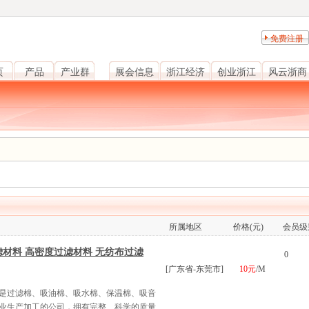
免费注册
页
产品
产业群
展会信息
浙江经济
创业浙江
风云浙商
所属地区
价格(元)
会员级
滤材料 高密度过滤材料 无纺布过滤
0
[广东省-东莞市]
10元
/M
是过滤棉、吸油棉、吸水棉、保温棉、吸音
业生产加工的公司，拥有完整、科学的质量