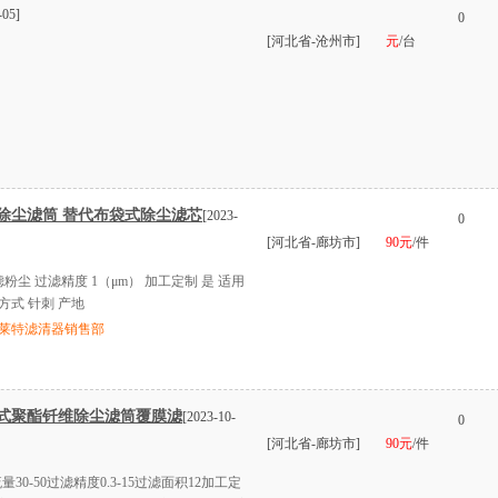
-05]
0
[河北省-沧州市]
元
/台
除尘滤筒 替代布袋式除尘滤芯
[2023-
0
[河北省-廊坊市]
90元
/件
滤粉尘 过滤精度 1（μm） 加工定制 是 适用
方式 针刺 产地
莱特滤清器销售部
式聚酯钎维除尘滤筒覆膜滤
[2023-10-
0
[河北省-廊坊市]
90元
/件
量30-50过滤精度0.3-15过滤面积12加工定