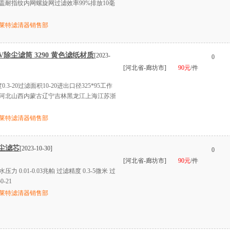
耐指纹内网螺旋网过滤效率99%排放10毫
莱特滤清器销售部
除尘滤筒 3290 黄色滤纸材质
[2023-
0
[河北省-廊坊市]
90元
/件
-20过滤面积10-20进出口径325*95工作
津河北山西内蒙古辽宁吉林黑龙江上海江苏浙
莱特滤清器销售部
尘滤芯
[2023-10-30]
0
[河北省-廊坊市]
90元
/件
力 0.01-0.03兆帕 过滤精度 0.3-5微米 过
-21
莱特滤清器销售部