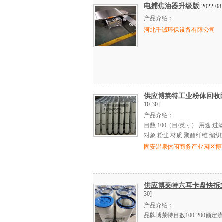
电捕焦油器升级版
[2022-08
产品介绍：
河北千诚环保设备有限公司
供应博莱特工业粉体回收
10-30]
产品介绍：
目数 100（目/英寸） 用途 过
对象 粉尘 材质 聚酯纤维 编织
固安温泉休闲商务产业园区博
供应博莱特六耳卡盘快拆
30]
产品介绍：
品牌博莱特目数100-200额定流