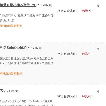
涂装喷塑机滤芯型号3290
[2023-10-30]
0
[河北省-廊坊市]
90元
/件
芯 适用范围 烤漆房 适用对象 粉尘 工作温度
滤精度 10 进
莱特滤清器销售部
筒 防静电粉尘滤芯
[2023-10-30]
0
[河北省-廊坊市]
90元
/个
围除尘器原理反吹过滤适用对象性质粉尘粉
80mm产地河北沧州编织方式针刺空气净化技
莱特滤清器销售部
滤芯
[2023-10-30]
0
[河北省-廊坊市]
90元
/件
精度15过滤面积20进出口径320工作最大压