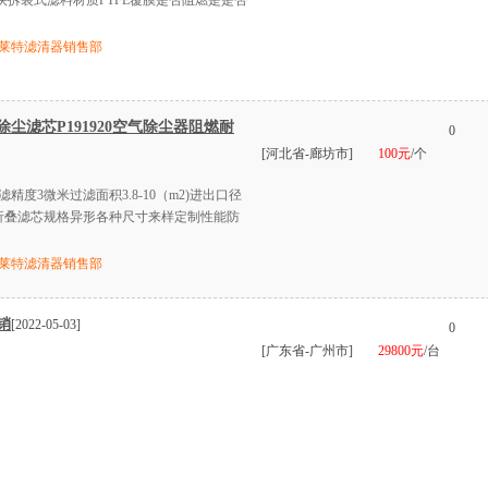
方式快拆装式滤料材质PTFE覆膜是否阻燃是是否
莱特滤清器销售部
尘滤芯P191920空气除尘器阻燃耐
0
[河北省-廊坊市]
100元
/个
度3微米过滤面积3.8-10（m2)进出口径
式折叠滤芯规格异形各种尺寸来样定制性能防
莱特滤清器销售部
销
[2022-05-03]
0
[广东省-广州市]
29800元
/台