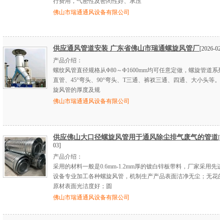
行费用，气密性及密闭性好、承压
佛山市瑞通通风设备有限公司
供应通风管道安装 广东省佛山市瑞通螺旋风管厂
[2026-0
产品介绍：
螺纹风管直径规格从Φ80～Φ1600mm均可任意定做，螺旋管道
直管、45°弯头、90°弯头、T三通、裤衩三通、四通、大小头等
旋风管的厚度及规
佛山市瑞通通风设备有限公司
供应佛山大口径螺旋风管用于通风除尘排气废气的管道
03]
产品介绍：
采用的材料一般是0.6mm-1.2mm厚的镀白锌板带料，厂家采用
设备专业加工各种螺旋风管，机制生产产品表面洁净无尘；无花
原材表面光洁度好；圆
佛山市瑞通通风设备有限公司