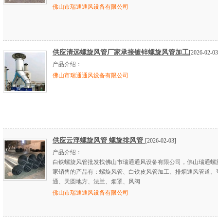
佛山市瑞通通风设备有限公司
供应清远螺旋风管厂家承接镀锌螺旋风管加工
[2026-02-03
产品介绍：
佛山市瑞通通风设备有限公司
供应云浮螺旋风管 螺旋排风管
[2026-02-03]
产品介绍：
白铁螺旋风管批发找佛山市瑞通通风设备有限公司，佛山瑞通螺
家销售的产品有：螺旋风管、白铁皮风管加工、排烟通风管道、
通、天圆地方、法兰、烟罩、风阀
佛山市瑞通通风设备有限公司