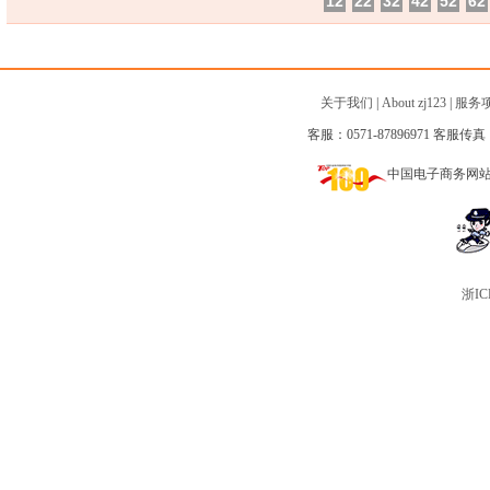
12
22
32
42
52
62
关于我们
|
About zj123
|
服务
客服：0571-87896971 客服传真：0
中国电子商务网
浙IC