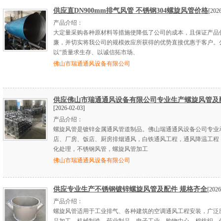
供应直DN900mm排气风管 不锈钢304螺旋风管价格
[202
产品介绍：
大定量采购各种原材料等措施使降低了公司的成本，且保证产品
廉，并切实将我公司的规模效应所获得的优势直接优惠于客户。
以“质量求生存、以诚信拓市场、
佛山市瑞通通风设备有限公司
供应佛山市瑞通通风设备有限公司专业生产螺旋风管及
[2026-02-03]
产品介绍：
螺旋风管是镀锌金属通风管道制品。佛山瑞通通风设备公司专业
店、厂房、饭店、厨房排烟通风，白铁通风工程，通风降温工程
化处理，不锈钢风管，螺旋风管加工
佛山市瑞通通风设备有限公司
供应专业生产不锈钢镀锌螺旋风管及配件 规格齐全
[2026
产品介绍：
螺旋风管适用于工业排气、各种建筑的空调通风工程安装，广泛