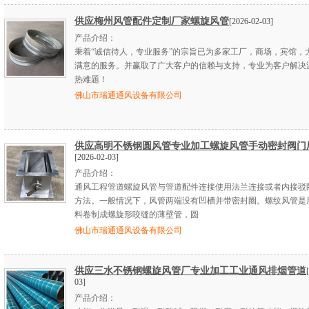
供应梅州风管配件定制厂家螺旋风管
[2026-02-03]
产品介绍：
秉着“诚信待人，专业服务”的宗旨已为多家工厂，商场，宾馆，
满意的服务。并赢取了广大客户的信赖与支持，专业为客户解决
热难题！
佛山市瑞通通风设备有限公司
供应高明不锈钢圆风管专业加工螺旋风管手动密封阀门
[2026-02-03]
产品介绍：
通风工程管道螺旋风管与管道配件连接使用法兰连接或者内接驳
方法。一般情况下，风管两端没有凹槽并带密封圈。螺纹风管是
料卷制成螺旋形咬缝的薄壁管，圆
佛山市瑞通通风设备有限公司
供应三水不锈钢螺旋风管厂专业加工工业通风排烟管道
03]
产品介绍：