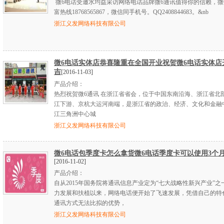
微6电话受邀水均益采访网络电话品牌微6通讯值得你的信赖，微
富热线18768565867，微信同手机号。QQ2408844683。&nb
浙江义发网络科技有限公司
微6电话实体店恭喜隆重在全国开业祝贺微6电话实体店
吉
[2016-11-03]
产品介绍：
热烈祝贺微6通讯 在浙江省省会，位于中国东南沿海、浙江省北
江下游、京杭大运河南端，是浙江省的政治、经济、文化和金融
江三角洲中心城
浙江义发网络科技有限公司
微6电话包季度卡怎么拿货微6电话季度卡可以使用3个
[2016-11-02]
产品介绍：
自从2015年国务院将通讯信息产业定为“七大战略性新兴产业”之
力发展和扶植以来，网络电话便开始了飞速发展，凭借自己的特
通讯方式无法比拟的优势，
浙江义发网络科技有限公司