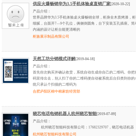
供应火爆畅销华为3.5手机体验桌直销厂家
[2020-10-22]
产品介绍：
世界品牌华为3.5手机体验桌火爆畅销全球，柜身全木质烤漆，
细腻，台面开7—9个孔位，俩侧倒圆角，台下安装五孔插座。简
内涵的设计让柜台能更清晰的
柜族展示制品有限公司
天然工坊分销模式详解
[2019-04-18]
产品介绍：
首先你次购买并确认收货，系统自动生成你自己的二维码。你把
码宣传出去，别人扫了你的二维码便自动被系统后台归类到你的
统只承认个扫描的二维码为
合肥庐阳区棉中棉家纺经营部
晓芯电话电销机器人杭州晓芯智能
[2019-07-09]
产品介绍：
杭州晓芯智能科技有限公司：17682329707，晓芯电话机器
杭州晓芯智能科技有限公司