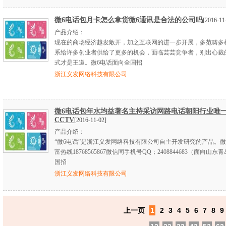
微6电话包月卡怎么拿货微6通讯是合法的公司吗
[2016-11
产品介绍：
现在的商场经济越发敞开，加之互联网的进一步开展，多范畴多
系给许多创业者供给了更多的机会，面临芸芸竞争者，别出心裁
式才是王道。微6电话面向全国招
浙江义发网络科技有限公司
微6电话包年水均益著名主持采访网路电话朝阳行业唯
CCTV
[2016-11-02]
产品介绍：
“微6电话”是浙江义发网络科技有限公司自主开发研究的产品。微
富热线18768565867微信同手机号QQ；2408844683（面向山东
国招
浙江义发网络科技有限公司
上一页
1
2
3
4
5
6
7
8
9