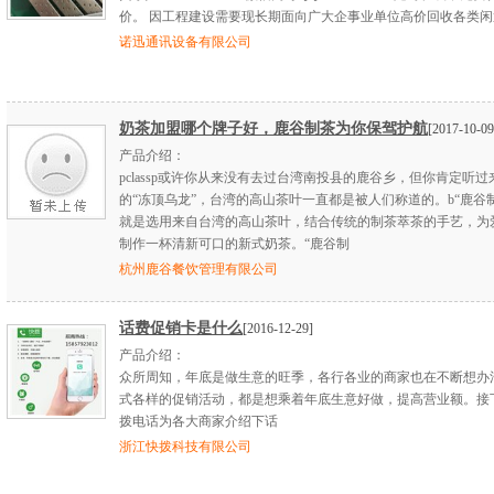
价。 因工程建设需要现长期面向广大企事业单位高价回收各类闲
诺迅通讯设备有限公司
奶茶加盟哪个牌子好，鹿谷制茶为你保驾护航
[2017-10-09
产品介绍：
pclassp或许你从来没有去过台湾南投县的鹿谷乡，但你肯定听过
的“冻顶乌龙”，台湾的高山茶叶一直都是被人们称道的。b“鹿谷制
就是选用来自台湾的高山茶叶，结合传统的制茶萃茶的手艺，为
制作一杯清新可口的新式奶茶。“鹿谷制
杭州鹿谷餐饮管理有限公司
话费促销卡是什么
[2016-12-29]
产品介绍：
众所周知，年底是做生意的旺季，各行各业的商家也在不断想办
式各样的促销活动，都是想乘着年底生意好做，提高营业额。接
拨电话为各大商家介绍下话
浙江快拨科技有限公司