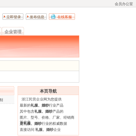
会员办公室
立即登录
发布信息
在线客服
企业管理
本页导航
浙江民营企业网
为您提供
别
最新的
礼服、婚纱
行业产品
其中包含
礼服、婚纱
产品的
图片、型号、价格、厂家、经销商
等信息
是礼服、婚纱
行业的权威数据
直接访问
礼服、婚纱
企业