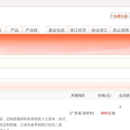
免费注册
页
产品
产业群
展会信息
浙江经济
创业浙江
风云浙商
所属地区
价格(元)
会员级
0
[广东省-深圳市]
4800元
/套
起，定制西服得到各界精英人士首肯，款式
的定制西服，已成为各界精英们的无二装