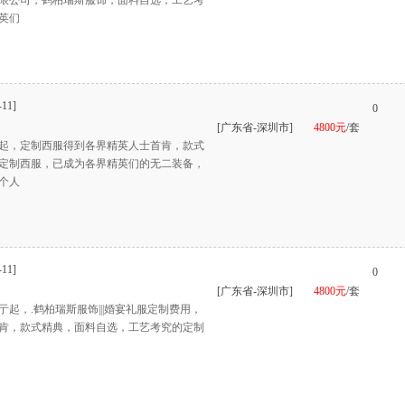
限公司，鹤柏瑞斯服饰，面料自选，工艺考
英们
-11]
0
[广东省-深圳市]
4800元
/套
起，定制西服得到各界精英人士首肯，款式
定制西服，已成为各界精英们的无二装备，
个人
-11]
0
[广东省-深圳市]
4800元
/套
起，.鹤柏瑞斯服饰|||婚宴礼服定制费用，
肯，款式精典，面料自选，工艺考究的定制