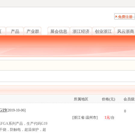
免费注册
页
产品
产业群
展会信息
浙江经济
创业浙江
风云浙商
所属地区
价格(元)
会员级
19
[2019-10-06]
0
[浙江省-温州市]
1元
/台
器FGA系列产品，生产代码G19
防干烧，防触电，超温保护，超