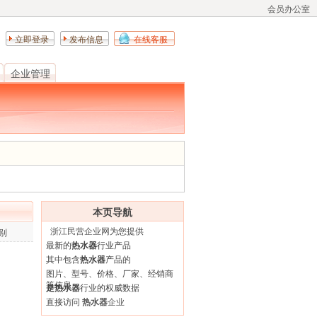
会员办公室
立即登录
发布信息
在线客服
企业管理
本页导航
浙江民营企业网
为您提供
别
最新的
热水器
行业产品
其中包含
热水器
产品的
图片、型号、价格、厂家、经销商
等信息
是热水器
行业的权威数据
直接访问
热水器
企业