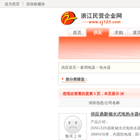
设为首页
添加收藏夹
首页
供应
求购
黄
供应首页
>
家用电器
>
热水器
按分类筛选：
您现在查看的是第
5
页，本页显示
20
供应信息/公司名称
供应鼎新储水式电热水器G
产品介绍：
DINGXIN鼎新储水式电热水
3000W功率，内置防电墙，