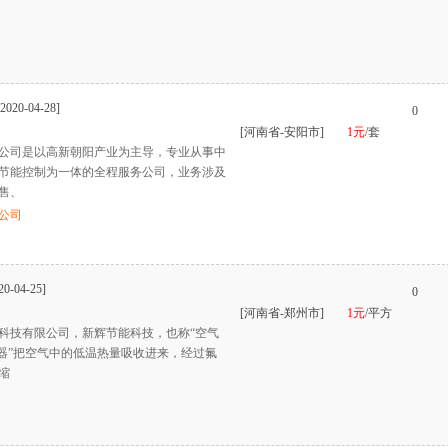
[2020-04-28]
0
[河南省-安阳市]
1元
/套
公司是以高新朝阳产业为主导，专业从事中
节能控制为一体的全程服务公司，业务涉及
售、
公司
20-04-25]
0
[河南省-郑州市]
1元
/平方
科技有限公司，新辉节能科技，也称“空气
水器”把空气中的低温热量吸收进来，经过氟
缩