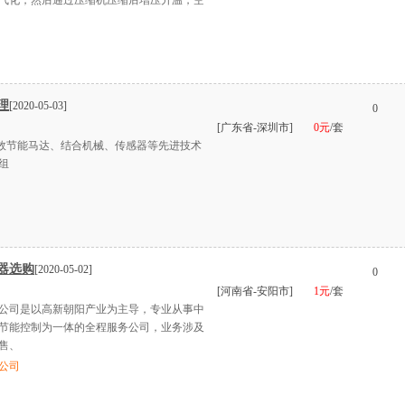
气化，然后通过压缩机压缩后增压升温，空
理
[2020-05-03]
0
[广东省-深圳市]
0元
/套
节能马达、结合机械、传感器等先进技术
组
器选购
[2020-05-02]
0
[河南省-安阳市]
1元
/套
公司是以高新朝阳产业为主导，专业从事中
节能控制为一体的全程服务公司，业务涉及
售、
公司