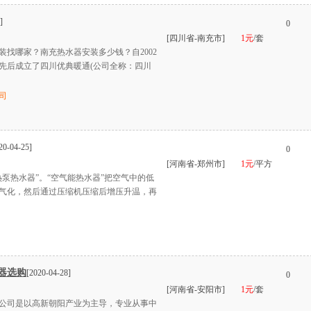
]
0
[四川省-南充市]
1元
/套
装找哪家？南充热水器安装多少钱？自2002
先后成立了四川优典暖通(公司全称：四川
司
20-04-25]
0
[河南省-郑州市]
1元
/平方
泵热水器”。“空气能热水器”把空气中的低
气化，然后通过压缩机压缩后增压升温，再
器选购
[2020-04-28]
0
[河南省-安阳市]
1元
/套
公司是以高新朝阳产业为主导，专业从事中