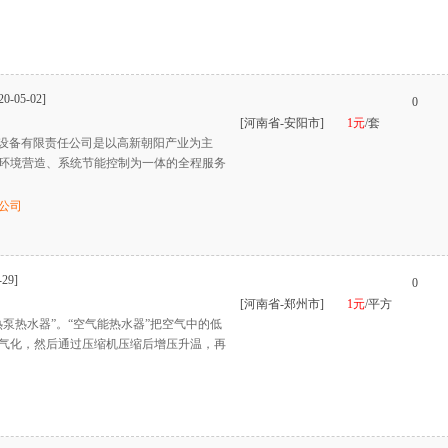
20-05-02]
0
[河南省-安阳市]
1元
/套
润机电设备有限责任公司是以高新朝阳产业为主
环境营造、系统节能控制为一体的全程服务
公司
-29]
0
[河南省-郑州市]
1元
/平方
泵热水器”。“空气能热水器”把空气中的低
气化，然后通过压缩机压缩后增压升温，再