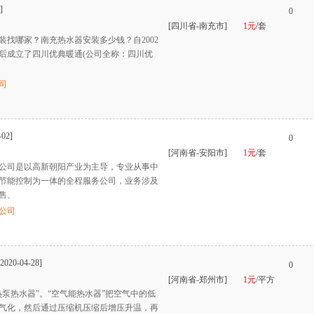
]
0
[四川省-南充市]
1元
/套
装找哪家？南充热水器安装多少钱？自2002
后成立了四川优典暖通(公司全称：四川优
司
-02]
0
[河南省-安阳市]
1元
/套
公司是以高新朝阳产业为主导，专业从事中
节能控制为一体的全程服务公司，业务涉及
售、
公司
[2020-04-28]
0
[河南省-郑州市]
1元
/平方
泵热水器”。“空气能热水器”把空气中的低
气化，然后通过压缩机压缩后增压升温，再