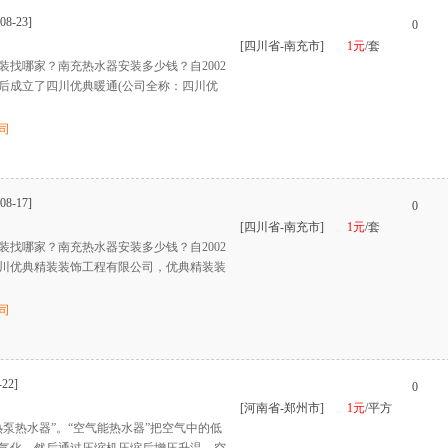
08-23]
0
[四川省-南充市]
1元
/套
装找哪家？南充热水器安装多少钱？自2002
后成立了四川优典暖通(公司全称：四川优
司
08-17]
0
[四川省-南充市]
1元
/套
装找哪家？南充热水器安装多少钱？自2002
川优典精装装饰工程有限公司，优典精装装
司
-22]
0
[河南省-郑州市]
1元
/平方
泵热水器”。“空气能热水器”把空气中的低