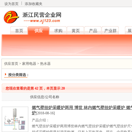
设为首页
添加收藏夹
首页
供应
求购
黄页
产品
产业群
展
供应首页
>
家用电器
>
热水器
按分类筛选：
您现在查看的是第
42
页，本页显示
20
供应信息/公司名称
燃气壁挂炉采暖炉两用 博世 林内燃气壁挂炉采暖炉 燃
炉
[2018-08-16]
产品介绍：
燃气壁挂炉采暖炉两用博世林内燃气壁挂炉采暖炉燃气壁挂炉尺