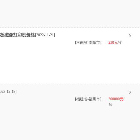
磁板磁像打印机价格
[2022-11-21]
0
[河南省-南阳市]
230元
/个
023-12-18]
0
[福建省-福州市]
300000元
/
台