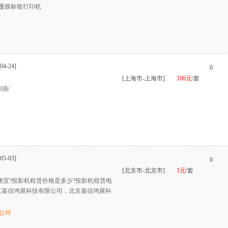
31覆膜标签打印机
04-24]
0
[上海市-上海市]
100元
/套
描/
05-03]
0
[北京市-北京市]
1元
/套
哪家便宜?投影机租赁价格是多少?投影机租赁电
京嘉信鸿展科技有限公司，北京嘉信鸿展科
公司