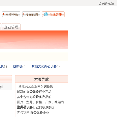
会员办公室
立即登录
发布信息
在线客服
企业管理
纸机
(
)
投影机
(
)
其他文化办公设备
(
)
本页导航
浙江民营企业网
为您提供
别
最新的
办公设备
行业产品
其中包含
办公设备
产品的
图片、型号、价格、厂家、经销商
等信息
是办公设备
行业的权威数据
直接访问
办公设备
企业