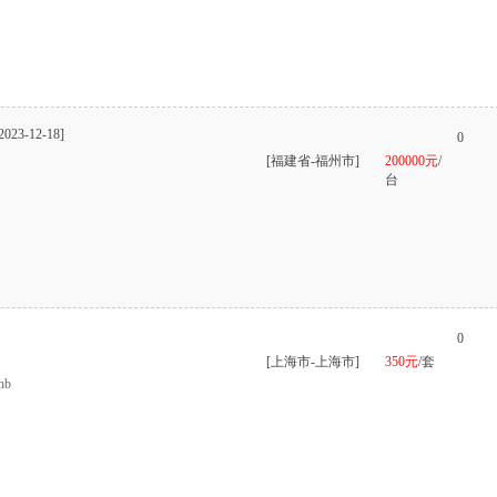
2023-12-18]
0
[福建省-福州市]
200000元
/
台
0
[上海市-上海市]
350元
/套
b