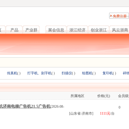
免费注册
页
产品
产业群
展会信息
浙江经济
创业浙江
风云浙商
传真机
(
)
打字机、刻字机
(
)
扫描仪
(
)
绘图机
(
)
复印机
(
)
碎
所属地区
价格(元)
会员级
济南电梯广告机21.5广告机
[2026-08-
0
[山东省-济南市]
1111元
/台