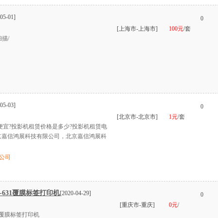
05-01]
0
[上海市-上海市]
100元
/套
描/
05-03]
0
[北京市-北京市]
1元
/套
哪家便宜?投影机租赁价格是多少?投影机租赁电
京嘉信鸿展科技有限公司，北京嘉信鸿展科
公司
-631覆膜标签打印机
[2020-04-29]
0
[重庆市-重庆]
0元
/
31覆膜标签打印机