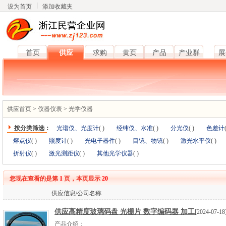
设为首页
添加收藏夹
首页
供应
求购
黄页
产品
产业群
展
供应首页
>
仪器仪表
>
光学仪器
按分类筛选：
光谱仪、光度计
(
)
经纬仪、水准
(
)
分光仪
(
)
色差计
熔点仪
(
)
照度计
(
)
光电子器件
(
)
目镜、物镜
(
)
激光水平仪
(
)
折射仪
(
)
激光测距仪
(
)
其他光学仪器
(
)
您现在查看的是第
1
页，本页显示
20
供应信息/公司名称
供应高精度玻璃码盘 光栅片 数字编码器 加工
[2024-07-18
产品介绍：