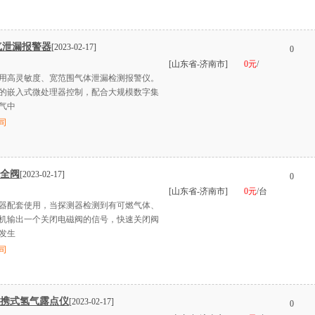
化气泄漏报警器
[2023-02-17]
0
[山东省-济南市]
0元
/
用高灵敏度、宽范围气体泄漏检测报警仪。
的嵌入式微处理器控制，配合大规模数字集
气中
司
安全阀
[2023-02-17]
0
[山东省-济南市]
0元
/台
器配套使用，当探测器检测到有可燃气体、
机输出一个关闭电磁阀的信号，快速关闭阀
发生
司
便携式氢气露点仪
[2023-02-17]
0