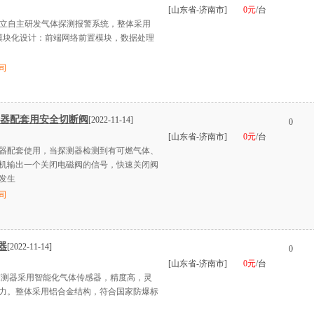
[山东省-济南市]
0元
/台
独立自主研发气体探测报警系统，整体采用
度模块化设计：前端网络前置模块，数据处理
司
警器配套用安全切断阀
[2022-11-14]
0
[山东省-济南市]
0元
/台
器配套使用，当探测器检测到有可燃气体、
机输出一个关闭电磁阀的信号，快速关闭阀
发生
司
器
[2022-11-14]
0
[山东省-济南市]
0元
/台
气体探测器采用智能化气体传感器，精度高，灵
力。整体采用铝合金结构，符合国家防爆标