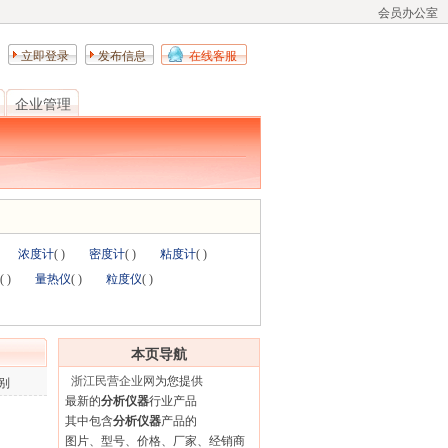
会员办公室
立即登录
发布信息
在线客服
企业管理
浓度计
(
)
密度计
(
)
粘度计
(
)
(
)
量热仪
(
)
粒度仪
(
)
本页导航
浙江民营企业网
为您提供
别
最新的
分析仪器
行业产品
其中包含
分析仪器
产品的
图片、型号、价格、厂家、经销商