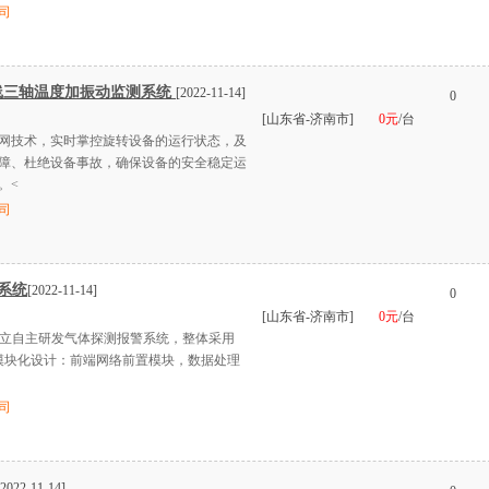
司
D 无线三轴温度加振动监测系统
[2022-11-14]
0
[山东省-济南市]
0元
/台
网技术，实时掌控旋转设备的运行状态，及
障、杜绝设备事故，确保设备的安全稳定运
。<
司
系统
[2022-11-14]
0
[山东省-济南市]
0元
/台
独立自主研发气体探测报警系统，整体采用
度模块化设计：前端网络前置模块，数据处理
司
[2022-11-14]