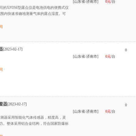
[山东省-济南市]
0元
/台
司的XPDM型露点仪是电池供电的便携式仪
℃的范围内快速准确地测量气体的露点湿度。可
司
器
[2023-02-17]
0
[山东省-济南市]
0元
/台
司
警器
[2023-02-17]
0
[山东省-济南市]
0元
/台
气体探测器采用智能化气体传感器，精度高，灵
力。整体采用铝合金结构，符合国家防爆标