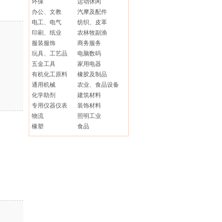
环保
运动休闲
办公、文教
汽摩及配件
电工、电气
纺织、皮革
印刷、纸业
农林牧副渔
服装服饰
商务服务
玩具、工艺品
电脑数码
五金工具
家用电器
有机化工原料
橡胶及制品
通用机械
农业、食品设备
化学助剂
建筑材料
专用仪器仪表
装饰材料
物流
照明工业
橡塑
食品