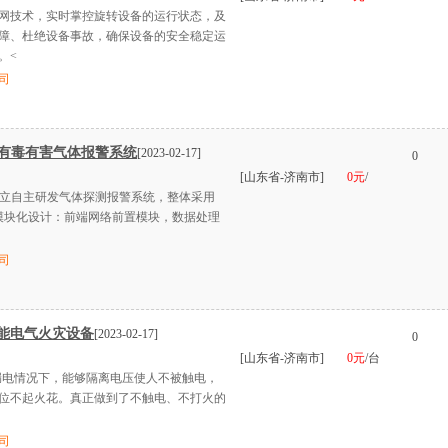
网技术，实时掌控旋转设备的运行状态，及
障、杜绝设备事故，确保设备的安全稳定运
。<
司
燃有毒有害气体报警系统
[2023-02-17]
0
[山东省-济南市]
0元
/
独立自主研发气体探测报警系统，整体采用
度模块化设计：前端网络前置模块，数据处理
司
能电气火灾设备
[2023-02-17]
0
[山东省-济南市]
0元
/台
点，漏电情况下，能够隔离电压使人不被触电，
位不起火花。真正做到了不触电、不打火的
司