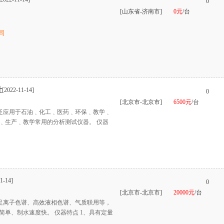
0
[山东省-济南市]
0元
/台
司
计
[2022-11-14]
0
[北京市-北京市]
6500元
/台
广泛应用于石油﹑化工﹑医药﹑环保﹑教学﹑
﹑生产﹑教学常用的分析测试仪器。 仪器
1-14]
0
[北京市-北京市]
20000元
/台
满足离子色谱、高效液相色谱、气质联用等，
简单、制水速度快。 仪器特点 1、具有定量