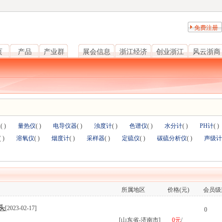
免费注册
页
产品
产业群
展会信息
浙江经济
创业浙江
风云浙商
仪
(
)
量热仪
(
)
电导仪器
(
)
浊度计
(
)
色谱仪
(
)
水分计
(
)
PH计
(
)
(
)
溶氧仪
(
)
烟度计
(
)
采样器
(
)
定硫仪
(
)
碳硫分析仪
(
)
声级计
所属地区
价格(元)
会员级
头
[2023-02-17]
0
[山东省-济南市]
0元
/