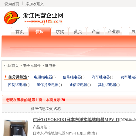
设为首页
添加收藏夹
首页
供应
求购
黄页
产品
产业群
展
供应首页
>
电子元器件
>
继电器
按分类筛选：
电磁继电器
(
)
信号继电器
(
)
汽车继电器
(
)
功率继电
控制继电器
(
)
磁保持继电器
(
)
通信继电器
(
)
其他继电器
(
)
您现在查看的是第
1
页，本页显示
20
供应信息/公司名称
供应TOYOKEIKI日本东洋接地继电器MPV-11
[2026-04-0
产品介绍：
日本东洋接地继电器MPV-11/3(L/H型表）