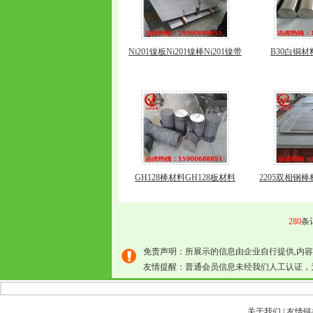
Ni201镍板Ni201镍棒Ni201镍带
B30白铜材
GH128棒材料GH128板材料
2205双相钢棒
280
条
免责声明：所展示的信息由企业自行提供,内
友情提醒：普通会员信息未经我们人工认证，
关于我们
|
友情链