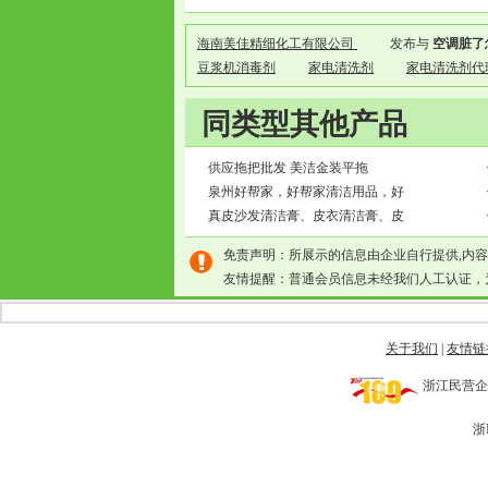
海南美佳精细化工有限公司
发布与
空调脏了
豆浆机消毒剂
家电清洗剂
家电清洗剂代
同类型其他产品
供应拖把批发 美洁金装平拖
泉州好帮家，好帮家清洁用品，好
真皮沙发清洁膏、皮衣清洁膏、皮
免责声明：所展示的信息由企业自行提供,内
友情提醒：普通会员信息未经我们人工认证，
关于我们
|
友情链
浙江民营企业网 
浙I