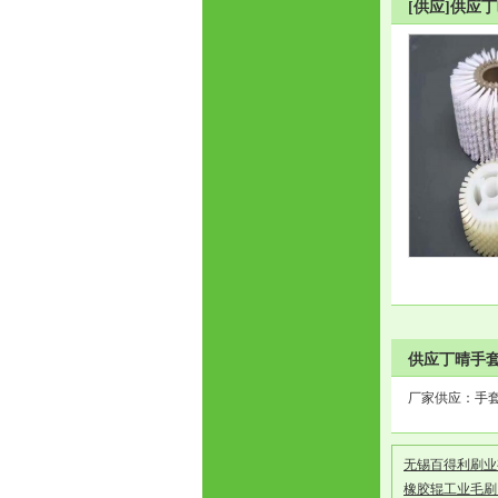
[供应]供应
供应丁晴手套
厂家供应：手
无锡百得利刷
橡胶辊工业毛刷