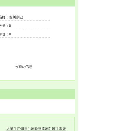
品牌：友川刷业
数量：0
单价：0
收藏此信息
大量生产销售毛刷条扫路刷乳胶手套设