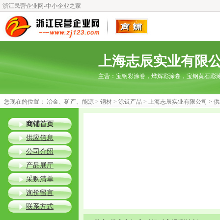
浙江民营企业网-中小企业之家
上海志辰实业有限
主营：
宝钢彩涂卷，烨辉彩涂卷，宝钢黄石彩
您现在的位置：
冶金、矿产、能源
>
钢材
>
涂镀产品
>
上海志辰实业有限公司
> 
商铺首页
供应信息
公司介绍
产品展厅
采购清单
询价留言
联系方式