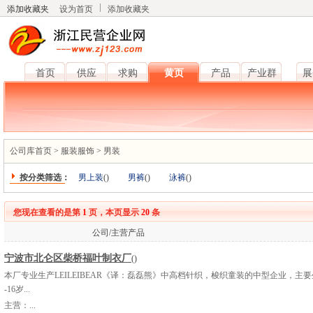
添加收藏夹
设为首页
添加收藏夹
首页
供应
求购
黄页
产品
产业群
展
公司库首页
>
服装服饰
>
男装
按分类筛选：
男上装
(
)
男裤
(
)
泳裤
(
)
您现在查看的是第
1
页，本页显示
20
条
公司/主营产品
宁波市北仑区柴桥福叶制衣厂
()
本厂专业生产LEILEIBEAR《译：磊磊熊》中高档针织，梭织童装的中型企业，主要生
-16岁...
主营：
...