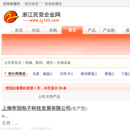
添加收藏夹
设为首页
添加收藏夹
首页
供应
求购
黄页
产品
产业群
展
公司库首页
>
电脑、数码、通信
>
存储设备
按分类筛选：
光盘、磁盘
(
)
闪存卡
(
)
移动硬盘
(
)
硬盘
(
)
U盘
(
您现在查看的是第
1
页，本页显示
20
条
公司/主营产品
上海帝冠电子科技发展有限公司
(生产型)
&...
主营：
...