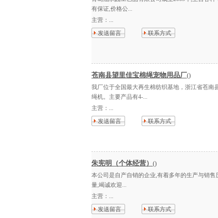
有保证,价格公...
主营：
...
发送留言
联系方式
苍南县望里佳宝棉绳宠物用品厂
()
我厂位于全国最大再生棉纺织基地，浙江省苍南
绳机。主要产品有4-...
主营：
...
发送留言
联系方式
朱宪明（个体经营）
()
本公司是自产自销的企业,有着多年的生产与销售历
量,竭诚欢迎...
主营：
...
发送留言
联系方式