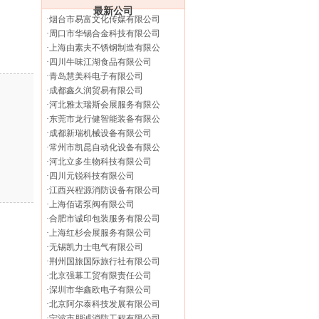
最新公司
·
烟台市易富文化传媒有限公司
·
周口市华锡合金科技有限公司
·
上海由素夫不锈钢制造有限公
·
四川牛味江湖食品有限公司
·
青岛慧美科电子有限公司
·
成都鑫久润贸易有限公司
·
河北雅太瑞斯会展服务有限公
·
东莞市龙行健智能装备有限公
·
成都新瑞机械设备有限公司
·
常州市凯昆自动化设备有限公
·
河北立多生物科技有限公司
·
四川元锐科技有限公司
·
江西兴程源消防设备有限公司
·
上海佰诺泵阀有限公司
·
合肥市诚印包装服务有限公司
·
上海红杉会展服务有限公司
·
无锡凯力士电气有限公司
·
荆州国旅国际旅行社有限公司
·
北京强幕工贸有限责任公司
·
深圳市华鑫欧电子有限公司
·
北京阿尔泰科技发展有限公司
·
宁波市朋诚消防工程有限公司