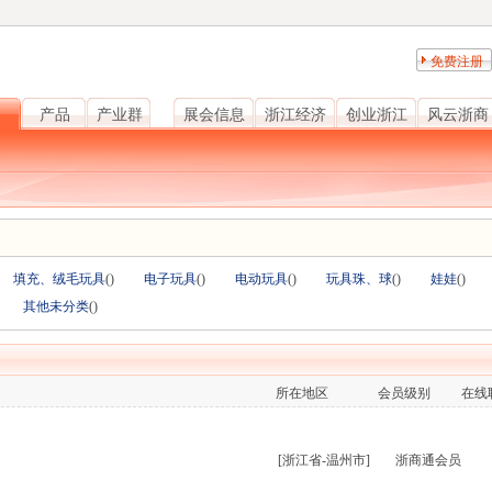
免费注册
产品
产业群
展会信息
浙江经济
创业浙江
风云浙商
填充、绒毛玩具
(
)
电子玩具
(
)
电动玩具
(
)
玩具珠、球
(
)
娃娃
(
)
其他未分类
(
)
所在地区
会员级别
在线
[浙江省-温州市]
浙商通会员