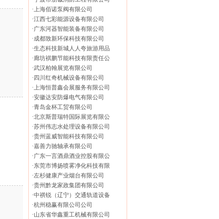
·
上海佰诺泵阀有限公司
·
江西七彩能源设备有限公司
·
广东河器智能装备有限公司
·
成都致新环保科技有限公司
·
生态科技新城人人夸旅游用品
·
廊坊褀鹏节能科技有限责任公
·
武汉柏翰展览有限公司
·
四川红奇机械设备有限公司
·
上海恒普鑫会展服务有限公司
·
安徽达安防爆电气有限公司
·
青岛金杯工贸有限公司
·
北京斯普瑞特国际展览有限公
·
苏州伟志水处理设备有限公司
·
贵州蓝威智能科技有限公司
·
嘉善力驰轴承有限公司
·
广东一言酒鼎酒业控股有限公
·
东莞市博扬喷雾净化科技有限
·
左杉健康产业烟台有限公司
·
贵州黔龙家政集团有限公司
·
中祺锐（辽宁）交通轨道设备
·
杭州稳赢有限公司公司
·
山东省华鑫重工机械有限公司