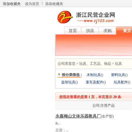
添加收藏夹
设为首页
添加收藏夹
首页
供应
求购
黄页
公司库首页
>
玩具、工艺品、饰品
>
玩具
按分类筛选：
木制玩具
(
)
塑料玩具
(
)
益智玩具
(
)
童车及配件
(
)
玩具配件
(
)
您现在查看的是第
1
页，本页显示
20
条
公司/主营产品
永嘉梅山文体乐器教具厂
(生产型)
&...
主营：
...