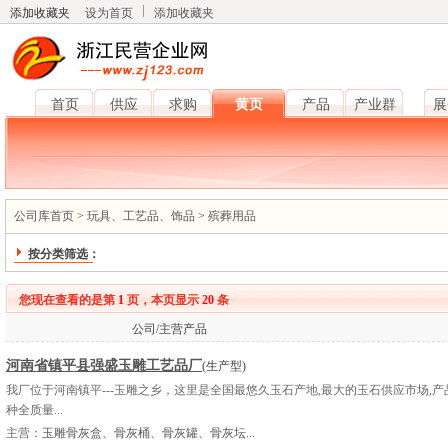
添加收藏夹
设为首页
添加收藏夹
首页
供应
求购
黄页
产品
产业群
展
公司库首页
>
玩具、工艺品、饰品
>
殡葬用品
按分类筛选：
您现在查看的是第
1
页，本页显示
20
条
公司/主营产品
河南省镇平县强盛玉雕工艺品厂
(生产型)
我厂位于河南镇平---玉雕之乡，这里是全国最悠久玉石产地,最大的玉石供应市场,
种全质量...
主营：
玉雕骨灰盒、骨灰桶、骨灰罐、骨灰坛...