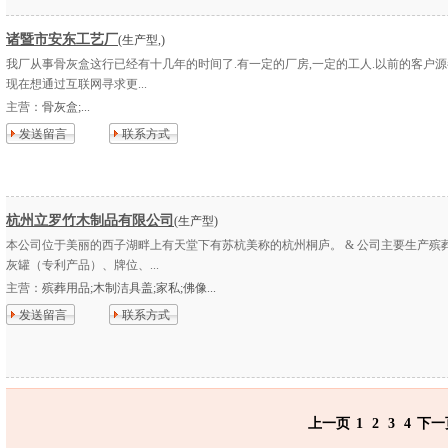
诸暨市安东工艺厂
(生产型,)
我厂从事骨灰盒这行已经有十几年的时间了.有一定的厂房,一定的工人.以前的客户源
现在想通过互联网寻求更...
主营：
骨灰盒;...
发送留言
联系方式
杭州立罗竹木制品有限公司
(生产型)
本公司位于美丽的西子湖畔上有天堂下有苏杭美称的杭州桐庐。 & 公司主要生产殡
灰罐（专利产品）、牌位、...
主营：
殡葬用品;木制洁具盖;家私;佛像...
发送留言
联系方式
上一页
1
2
3
4
下一