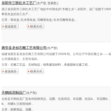
东阳市三联红木工艺厂
(生产型, 贸易型,)
浙江省东阳市三联红木工艺厂地处中外闻名的“木雕之乡”--东阳市，该厂创建于1988
事骨灰盒的加工生产...
主营：
骨灰盒; 红木骨灰盒; 贝雕骨灰盒; 红木贝雕骨灰盒;...
发送留言
联系方式
惠安县龙创石雕工艺有限公司
(生产型)
福建省惠安县龙创石雕工艺有限公司创建于2000年初。公司位于中国石雕之乡——
公司规模庞大，主营寺庙的...
主营：
石雕工艺品、石材制品；销售建筑材料；承接园林古建工程...
发送留言
联系方式
天鹤纸花制品厂
(生产型)
台前县天鹤纸花厂是各种殡葬用品、花圈、仿真绢花、布花圈、纸花& 、亮花圈& 
& 、布幡& 注塑摇钱树...
主营：
殡葬用品、花圈...