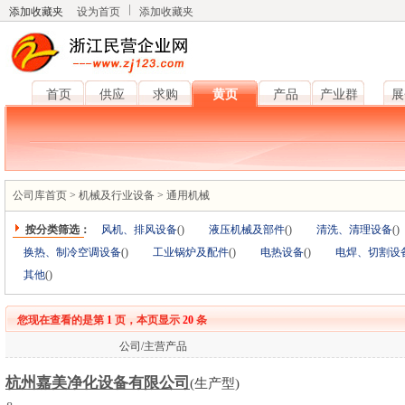
添加收藏夹
设为首页
添加收藏夹
首页
供应
求购
黄页
产品
产业群
展
公司库首页
>
机械及行业设备
>
通用机械
按分类筛选：
风机、排风设备
(
)
液压机械及部件
(
)
清洗、清理设备
(
)
换热、制冷空调设备
(
)
工业锅炉及配件
(
)
电热设备
(
)
电焊、切割设
其他
(
)
您现在查看的是第
1
页，本页显示
20
条
公司/主营产品
杭州嘉美净化设备有限公司
(生产型)