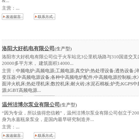
&...
主营：
...
发送留言
联系方式
洛阳大好机电有限公司
(生产型)
洛阳市大好机电有限公司位于火车站北3公里机场路与310国道交叉
20000多平方米， 建筑面积14000...
主营：
中频电炉;高频电源;工频电源;真空炉;热处理设备;透热设备;淬
变压器;中高频电源设备;各种中高频电炉配件;中高频电源控制板;水
面淬火机床;热处理机床;数控机床;耐火砖;水泥石棉板;炉壳;KGPS中
源;IGBT高频电源...
发送留言
联系方式
温州洁博尔泵业有限公司
(生产型)
“因为专业，所以值得您信赖”，温州洁博尔泵业有限公司创立于200
身为永嘉瓯泉泵业，是国内最早研究制造并...
主营：
...
发送留言
联系方式