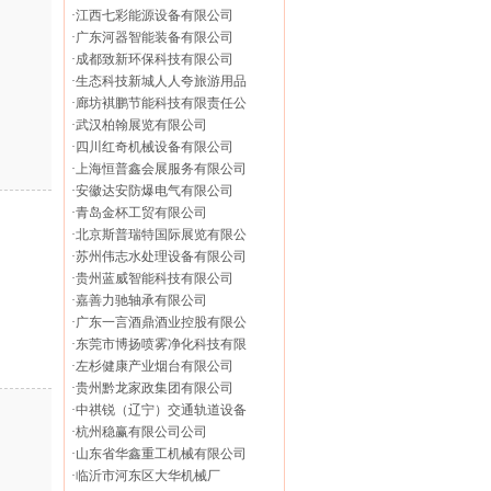
·
江西七彩能源设备有限公司
·
广东河器智能装备有限公司
·
成都致新环保科技有限公司
·
生态科技新城人人夸旅游用品
·
廊坊褀鹏节能科技有限责任公
·
武汉柏翰展览有限公司
·
四川红奇机械设备有限公司
·
上海恒普鑫会展服务有限公司
·
安徽达安防爆电气有限公司
·
青岛金杯工贸有限公司
·
北京斯普瑞特国际展览有限公
·
苏州伟志水处理设备有限公司
·
贵州蓝威智能科技有限公司
·
嘉善力驰轴承有限公司
·
广东一言酒鼎酒业控股有限公
·
东莞市博扬喷雾净化科技有限
·
左杉健康产业烟台有限公司
·
贵州黔龙家政集团有限公司
·
中祺锐（辽宁）交通轨道设备
·
杭州稳赢有限公司公司
·
山东省华鑫重工机械有限公司
·
临沂市河东区大华机械厂