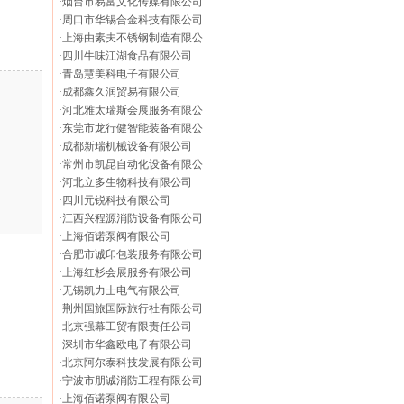
·
烟台市易富文化传媒有限公司
·
周口市华锡合金科技有限公司
·
上海由素夫不锈钢制造有限公
·
四川牛味江湖食品有限公司
·
青岛慧美科电子有限公司
·
成都鑫久润贸易有限公司
·
河北雅太瑞斯会展服务有限公
·
东莞市龙行健智能装备有限公
·
成都新瑞机械设备有限公司
·
常州市凯昆自动化设备有限公
·
河北立多生物科技有限公司
·
四川元锐科技有限公司
·
江西兴程源消防设备有限公司
·
上海佰诺泵阀有限公司
·
合肥市诚印包装服务有限公司
·
上海红杉会展服务有限公司
·
无锡凯力士电气有限公司
·
荆州国旅国际旅行社有限公司
·
北京强幕工贸有限责任公司
·
深圳市华鑫欧电子有限公司
·
北京阿尔泰科技发展有限公司
·
宁波市朋诚消防工程有限公司
·
上海佰诺泵阀有限公司