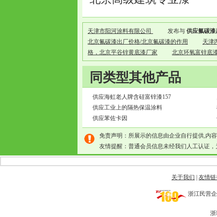
天津市阳河涂料有限公司
发布与
供应氟碳漆
北京氟碳漆出厂价格/北京氟碳漆的作用
天津
格，北京平谷锌黄底漆厂家
北京环氧富锌底
同类型其他产品
供应海虹老人牌含硅富锌漆157
供应工业上的隔热保温涂料
供应苯佐卡因
免责声明：所展示的信息由企业自行提供,内
友情提醒：普通会员信息未经我们人工认证，
关于我们
|
友情链
浙江民营企业网 
浙I