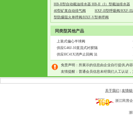
HB-II型自动截油排水器 HB-II（I）型截油排水器
40型矿浆自动排气阀
HXF-II型呼吸阀/HXF
型防爆阻火单呼阀/HXF-V型单呼阀
同类型其他产品
上装式偏心半球阀
供应G46J-10直流式衬胶隔
供应HC41X消声止回阀 法
免责声明：所展示的信息由企业自行提供,内
友情提醒：普通会员信息未经我们人工认证，
关于我们
|
友情链
浙江民营企业网 
浙I