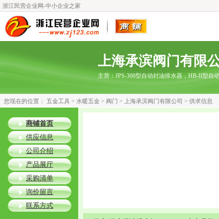
浙江民营企业网-中小企业之家
上海承滨阀门有限
主营：
JPS-300型自动封油排水器，HB-II型
您现在的位置：
五金工具
>
水暖五金
>
阀门
>
上海承滨阀门有限公司
> 供求信息
商铺首页
供应信息
公司介绍
产品展厅
采购清单
询价留言
联系方式