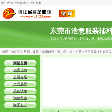
浙江民营企业网-中小企业之家
东莞市浩意服装辅
主营：
TPU透明肩带，TPU弹力圈，TPU水
您现在的位置：
纺织、皮革
>
纺织辅料
>
带、绳、线
>
东莞市浩意服装辅料有限公
商铺首页
供应信息
公司介绍
产品展厅
采购清单
询价留言
联系方式