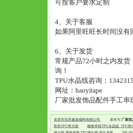
可按客户要求定制
4、关于客服
如果阿里旺旺长时间没有回复，请
6、关于发货
常规产品72小时之内发货，
询！
TPU水晶线咨询：1342315
网址：haoyitape
厂家批发饰品配件手工串
东莞市浩意服装辅料有限公司
发布与
厂家批
彩色TPU弹力线
糖果串珠TPU水晶线_TPU
弹力带 透明肩带 TPU膊头带 莫比龙带
TPU