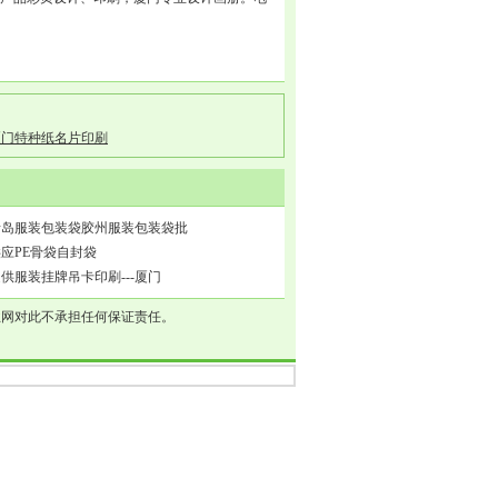
厦门特种纸名片印刷
青岛服装包装袋胶州服装包装袋批
应PE骨袋自封袋
供服装挂牌吊卡印刷---厦门
业网对此不承担任何保证责任。