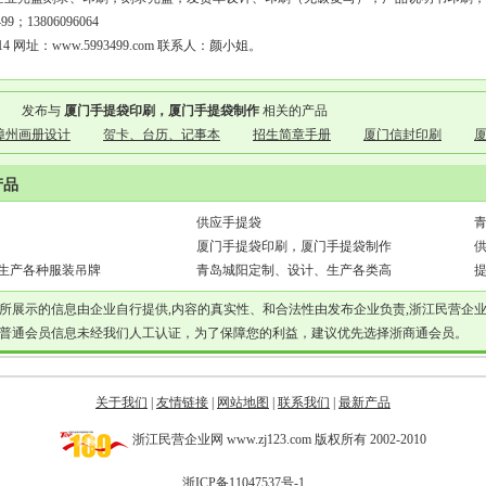
99；13806096064
614 网址：www.5993499.com 联系人：颜小姐。
发布与
厦门手提袋印刷，厦门手提袋制作
相关的产品
漳州画册设计
贺卡、台历、记事本
招生简章手册
厦门信封印刷
产品
供应手提袋
厦门手提袋印刷，厦门手提袋制作
供
生产各种服装吊牌
青岛城阳定制、设计、生产各类高
提
所展示的信息由企业自行提供,内容的真实性、和合法性由发布企业负责,浙江民营企
普通会员信息未经我们人工认证，为了保障您的利益，建议优先选择浙商通会员。
关于我们
|
友情链接
|
网站地图
|
联系我们
|
最新产品
浙江民营企业网 www.zj123.com 版权所有 2002-2010
浙ICP备11047537号-1