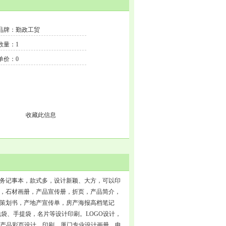
品牌：勤政工贸
数量：1
单价：0
收藏此信息
务记事本，款式多，设计新颖、大方，可以印
，石材画册，产品宣传册，折页，产品简介，
策划书，产地产宣传单，房产海报高档笔记
袋、手提袋，名片等设计印刷。LOGO设计，
，产品彩页设计、印刷，厦门专业设计画册。电