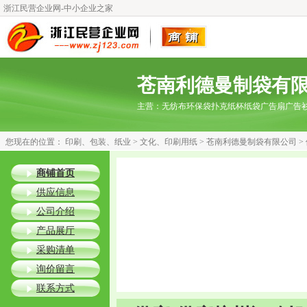
浙江民营企业网-中小企业之家
苍南利德曼制袋有
主营：
无纺布环保袋扑克纸杯纸袋广告扇广告
您现在的位置：
印刷、包装、纸业
>
文化、印刷用纸
>
苍南利德曼制袋有限公司
>
商铺首页
供应信息
公司介绍
产品展厅
采购清单
询价留言
联系方式