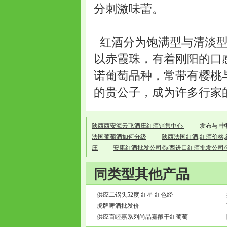
分刺激味蕾。
红酒分为饱满型与清淡型
以赤霞珠，有着刚阳的口
诺葡萄品种，常带有樱桃
的贵公子，成为许多行家
陕西西安海云飞酒庄红酒销售中心
发布与
中
法国葡萄酒如何分级
陕西法国红酒,红酒价格
庄
安康红酒批发公司/陕西进口红酒批发公司
同类型其他产品
供应二锅头52度 红星 红色经
虎牌啤酒批发价
供应百睦嘉系列尚品嘉酿干红葡萄