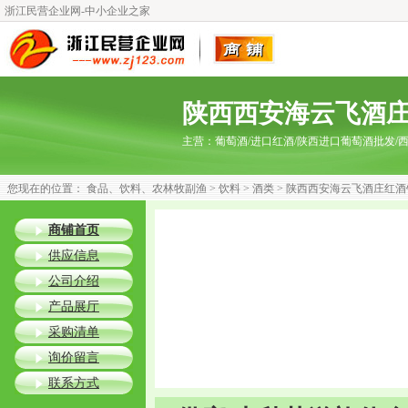
浙江民营企业网-中小企业之家
陕西西安海云飞酒
主营：
葡萄酒/进口红酒/陕西进口葡萄酒批发/
您现在的位置：
食品、饮料、农林牧副渔
>
饮料
>
酒类
>
陕西西安海云飞酒庄红酒
商铺首页
供应信息
公司介绍
产品展厅
采购清单
询价留言
联系方式