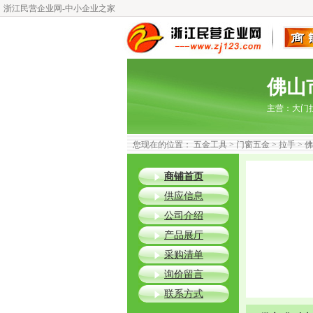
浙江民营企业网-中小企业之家
佛山
主营：
大门
您现在的位置：
五金工具
>
门窗五金
>
拉手
>
佛
商铺首页
供应信息
公司介绍
产品展厅
采购清单
询价留言
联系方式