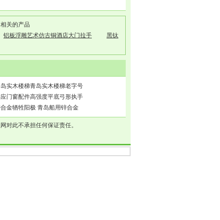
门
相关的产品
铝板浮雕艺术仿古铜酒店大门拉手
黑钛
青岛实木楼梯青岛实木楼梯老字号
供应门窗配件高强度平底弓形执手
锌合金牺牲阳极 青岛船用锌合金
业网对此不承担任何保证责任。