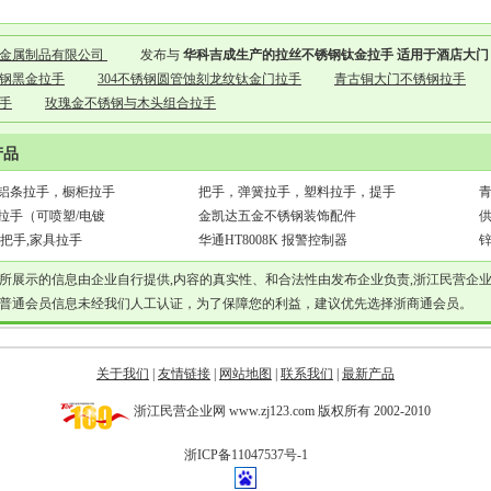
成金属制品有限公司
发布与
华科吉成生产的拉丝不锈钢钛金拉手 适用于酒店大
钢黑金拉手
304不锈钢圆管蚀刻龙纹钛金门拉手
青古铜大门不锈钢拉手
手
玫瑰金不锈钢与木头组合拉手
产品
铝条拉手，橱柜拉手
把手，弹簧拉手，塑料拉手，提手
拉手（可喷塑/电镀
金凯达五金不锈钢装饰配件
把手,家具拉手
华通HT8008K 报警控制器
所展示的信息由企业自行提供,内容的真实性、和合法性由发布企业负责,浙江民营企
普通会员信息未经我们人工认证，为了保障您的利益，建议优先选择浙商通会员。
关于我们
|
友情链接
|
网站地图
|
联系我们
|
最新产品
浙江民营企业网 www.zj123.com 版权所有 2002-2010
浙ICP备11047537号-1