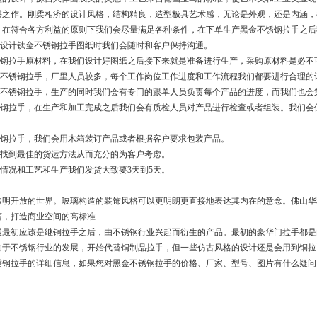
湛之作。刚柔相济的设计风格，结构精良，造型极具艺术感，无论是外观，还是内涵，
，在符合各方利益的原则下我们会尽量满足各种条件，在下单生产黑金不锈钢拉手之后
在设计钛金不锈钢拉手图纸时我们会随时和客户保持沟通。
不锈钢拉手原材料，在我们设计好图纸之后接下来就是准备进行生产，采购原材料是必不
钛金不锈钢拉手，厂里人员较多，每个工作岗位工作进度和工作流程我们都要进行合理的
钛金不锈钢拉手，生产的同时我们会有专门的跟单人员负责每个产品的进度，而我们也
不锈钢拉手，在生产和加工完成之后我们会有质检人员对产品进行检查或者组装。我们
锈钢拉手，我们会用木箱装订产品或者根据客户要求包装产品。
会找到最佳的货运方法从而充分的为客户考虑。
种情况和工艺和生产我们发货大致要3天到5天。
明开放的世界。玻璃构造的装饰风格可以更明朗更直接地表达其内在的意念。佛山华
言，打造商业空间的高标准
展最初应该是继铜拉手之后，由不锈钢行业兴起而衍生的产品。最初的豪华门拉手都是
后由于不锈钢行业的发展，开始代替铜制品拉手，但一些仿古风格的设计还是会用到铜拉
锈钢拉手的详细信息，如果您对黑金不锈钢拉手的价格、厂家、型号、图片有什么疑问