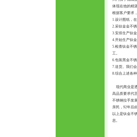
体现在他的精
根据客户要求
1.设计图纸，
2.采钛金金
3.安排生产
4.开始生产
5.检查钛金
工。
6.包装黑金不
7.送货。我们
8.综合上述各
现代商业是透
高品质要求代
不锈钢拉手发
亲民，92年
以上是钛金不
息。