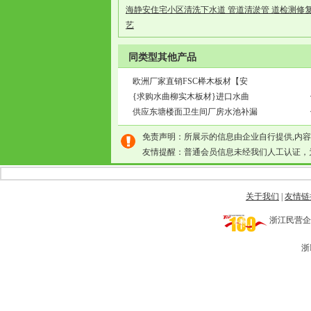
海静安住宅小区清洗下水道 管道清淤管 道检测修
艺
同类型其他产品
欧洲厂家直销FSC榉木板材【安
{求购水曲柳实木板材}进口水曲
供应东塘楼面卫生间厂房水池补漏
免责声明：所展示的信息由企业自行提供,内
友情提醒：普通会员信息未经我们人工认证，
关于我们
|
友情链
浙江民营企业网 
浙I