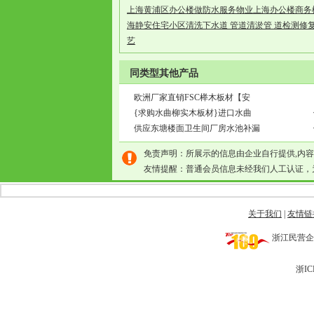
上海黄浦区办公楼做防水服务物业上海办公楼商务
海静安住宅小区清洗下水道 管道清淤管 道检测修
艺
同类型其他产品
欧洲厂家直销FSC榉木板材【安
{求购水曲柳实木板材}进口水曲
供应东塘楼面卫生间厂房水池补漏
免责声明：所展示的信息由企业自行提供,内
友情提醒：普通会员信息未经我们人工认证，
关于我们
|
友情链
浙江民营企业网 
浙IC