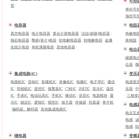
可控
管
|
单向可
场控可
电容器
电阻
真空电容器
|
纸介电容器
|
复合介质电容器
|
法拉(超级)电容器
|
热敏电
独石电容器
|
陶瓷(瓷介)电容
|
铝电解电容器
|
钽电解电容
|
金属
殊电阻
|
化纸介电容
|
有机薄膜电容
|
其他电容器
|
电位
碳膜电
位器
|
微
集成电路(IC)
变压
电视机IC
|
音响IC
|
影碟机IC
|
录像机IC
|
电脑IC
|
电子琴IC
|
通信
电源变
IC
|
照相机IC
|
遥控IC
|
报警器IC
|
门铃IC
|
闪灯IC
|
音乐IC
|
温控
压器
|
中
IC
|
手表IC
|
电动玩具IC
|
手机IC
|
驱动IC
|
语音IC
|
电源模块
|
显
|
三相变
示IC
|
稳压IC
|
逻辑IC
|
线性IC
|
放大器
|
存储器
|
仿真器
|
单片机
电感
|
编码器、解码器
|
其他集成电路IC
|
电压互
电感
|
滤
电感
|
陷
继电器
变频