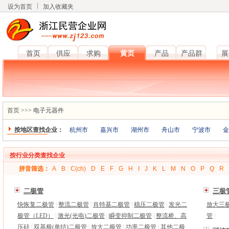
设为首页
加入收藏夹
首页
供应
求购
黄页
产品
产品群
展
首页
>>> 电子元器件
按地区查找企业：
杭州市
嘉兴市
湖州市
舟山市
宁波市
金
按行业分类查找企业
拼音筛选：
A
B
C(ch)
D
E
F
G
H
I
J
K
L
M
N
O
P
Q
R
二极管
三极
快恢复二极管
|
整流二极管
|
肖特基二极管
|
稳压二极管
|
发光二
放大三
极管（LED）
|
激光(光电)二极管
|
瞬变抑制二极管
|
整流桥、高
管
|
压硅
|
双基极(单结)二极管
|
放大二极管
|
功率二极管
|
其他二极