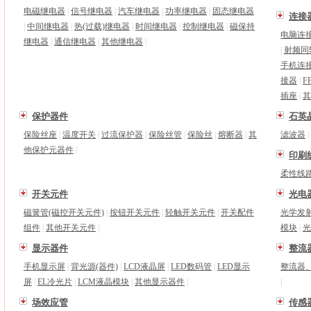
电磁继电器
|
信号继电器
|
汽车继电器
|
功率继电器
|
固态继电器
连接
|
中间继电器
|
热(过载)继电器
|
时间继电器
|
控制继电器
|
磁保持
电脑连
继电器
|
通信继电器
|
其他继电器
|
|
射频同
手机连
接器
|
F
插座
|
其
保护器件
石英
保险丝座
|
温度开关
|
过流保护器
|
保险丝管
|
保险丝
|
熔断器
|
其
滤波器
|
他保护元器件
|
印刷线
柔性线
开关元件
光电
磁簧管(磁控开关元件)
|
按钮开关元件
|
轻触开关元件
|
开关配件
光学发
组件
|
其他开关元件
|
模块
|
光
显示器件
整流
手机显示屏
|
背光源(器件)
|
LCD液晶屏
|
LED数码管
|
LED显示
整流器
屏
|
EL冷光片
|
LCM液晶模块
|
其他显示器件
|
|
场效应管
传感