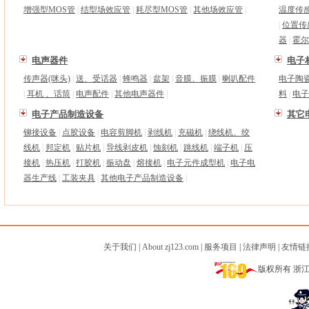
增强型MOS管
|
结型场效应管
|
耗尽型MOS管
|
其他场效应管
|
温度传
|
位置传
器
|
霍尔
电声器件
电子
传声器(咪头)
|
送、受话器
|
蜂鸣器
|
盆架
|
音膜、振膜
|
喇叭配件
电子陶
|
耳机 、话筒
|
电声配件
|
其他电声器件
|
料
|
电子
电子产品制造设备
其它
铆接设备
|
点胶设备
|
电容剪脚机
|
剥线机
|
充磁机
|
绕线机、绞
线机
|
邦定机
|
贴片机
|
导线剥皮机
|
蚀刻机
|
跳线机
|
端子机
|
压
接机
|
热压机
|
打胶机
|
振动盘
|
熔接机
|
电子元件成型机
|
电子电
器生产线
|
工装夹具
|
其他电子产品制造设备
|
关于我们
|
About zj123.com
|
服务项目
|
法律声明
|
友情链
版权所有 浙江民营