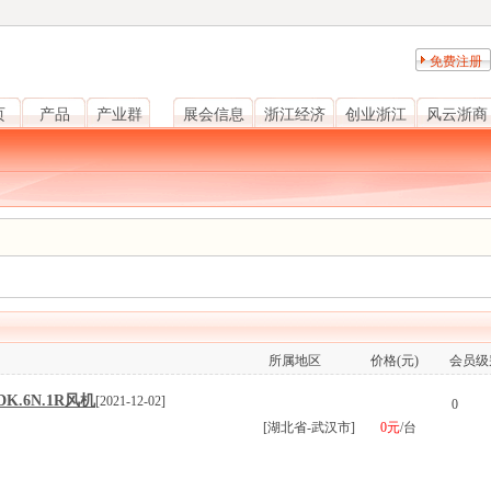
免费注册
页
产品
产业群
展会信息
浙江经济
创业浙江
风云浙商
所属地区
价格(元)
会员级
K.6N.1R风机
[2021-12-02]
0
[湖北省-武汉市]
0元
/台