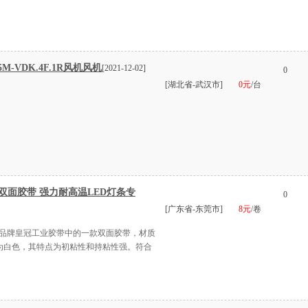
-VDK.4F.1R风机风机
[2021-12-02]
0
[湖北省-武汉市]
0元
/台
色双面胶带 强力耐高温LED灯条专
0
[广东省-东莞市]
8元
/卷
著名品牌皇冠工业胶带中的一款双面胶带，材质
色为白色，其特点为初粘性和持粘性强。符合