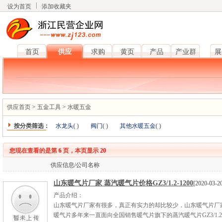
设为首页
添加收藏夹
首页
供应
求购
黄页
产品
产业群
展
供应首页
>
五金工具
>
水暖五金
按分类筛选：
水龙头
(
)
阀门
(
)
其他水暖五金
(
)
您现在查看的是第
6
页，本页显示
20
供应信息/公司名称
山东暖气片厂家 蒸汽暖气片价格GZ3/1.2-1200
[2020-03-2
产品介绍：
山东暖气片厂家有很多，真正有实力的却比较少，山东暖气片厂
暖气片多年来一直面向全国销售暖气片旗下的蒸汽暖气片GZ3/1.2-1