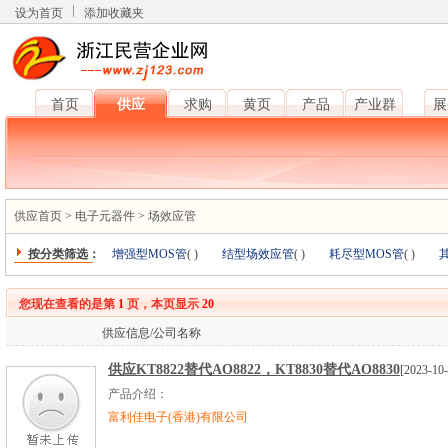
设为首页
添加收藏夹
首页
供应
求购
黄页
产品
产业群
展
供应首页
>
电子元器件
>
场效应管
按分类筛选：
增强型MOS管
(
)
结型场效应管
(
)
耗尽型MOS管
(
)
您现在查看的是第
1
页，本页显示
20
供应信息/公司名称
供应KT8822替代AO8822，KT8830替代AO8830
[2023-10-
产品介绍：
富利佳电子(香港)有限公司