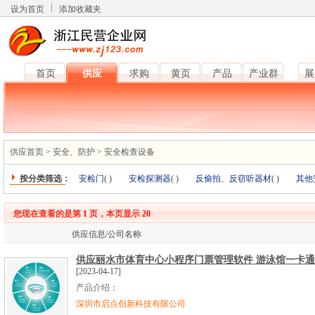
设为首页
添加收藏夹
首页
供应
求购
黄页
产品
产业群
展
供应首页
>
安全、防护
>
安全检查设备
按分类筛选：
安检门
(
)
安检探测器
(
)
反偷拍、反窃听器材
(
)
其他
您现在查看的是第
1
页，本页显示
20
供应信息/公司名称
供应丽水市体育中心小程序门票管理软件 游泳馆一卡
[2023-04-17]
产品介绍：
深圳市启点创新科技有限公司