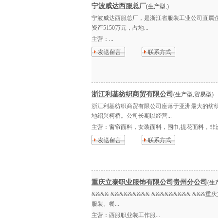
宁波威达西服总厂
(生产型,)
宁波威达西服总厂，是浙江省服装工业公司直属企业
资产5150万元，占地...
主营：
...
发送留言
联系方式
浙江利基纺织商贸有限公司
(生产型,贸易型)
浙江利基纺织商贸有限公司座落于亚洲最大的纺织
地绍兴柯桥。公司长期以经营...
主营：
窗帘面料，女装面料，围巾,提花面料，非洲头
发送留言
联系方式
重庆立泰职业服饰有限公司贵州分公司
(生
&&&& &&&&&&&&& &&&&&&&&& &
服装、餐...
主营：
西服职业装工作服...