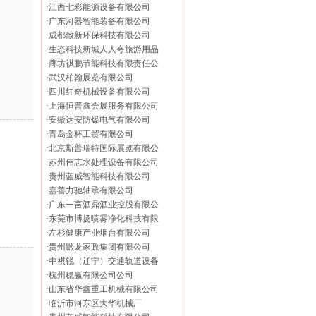
·
江西七彩能源设备有限公司
·
广东河器智能装备有限公司
·
成都致新环保科技有限公司
·
生态科技新城人人夸旅游用品
·
廊坊褀鹏节能科技有限责任公
·
武汉柏翰展览有限公司
·
四川红奇机械设备有限公司
·
上海恒普鑫会展服务有限公司
·
安徽达安防爆电气有限公司
·
青岛金杯工贸有限公司
·
北京斯普瑞特国际展览有限公
·
苏州伟志水处理设备有限公司
·
贵州蓝威智能科技有限公司
·
嘉善力驰轴承有限公司
·
广东一言酒鼎酒业控股有限公
·
东莞市博扬喷雾净化科技有限
·
左杉健康产业烟台有限公司
·
贵州黔龙家政集团有限公司
·
中祺锐（辽宁）交通轨道设备
·
杭州稳赢有限公司公司
·
山东省华鑫重工机械有限公司
·
临沂市河东区大华机械厂