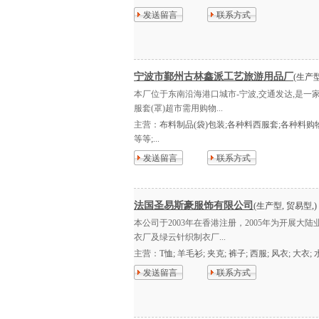
发送留言
联系方式
宁波市鄞州古林鑫派工艺旅游用品厂
(生产型
本厂位于东南沿海港口城市-宁波,交通发达,是一
服套(罩)超市需用购物...
主营：
布料制品(袋)包装;各种料西服套;各种料购
等等;...
发送留言
联系方式
法国圣易斯豪服饰有限公司
(生产型, 贸易型,)
本公司于2003年在香港注册，2005年为开展
衣厂及绿云针织制衣厂...
主营：
T恤; 羊毛衫; 夹克; 裤子; 西服; 风衣; 大衣; 
发送留言
联系方式