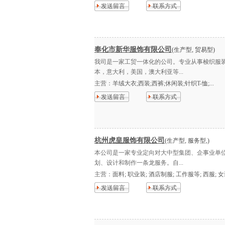
发送留言
联系方式
奉化市新华服饰有限公司
(生产型, 贸易型)
我司是一家工贸一体化的公司。专业从事梭织服
本，意大利，美国，澳大利亚等...
主营：
羊绒大衣;西装;西裤;休闲装;针织T-恤;...
发送留言
联系方式
杭州虎皇服饰有限公司
(生产型, 服务型,)
本公司是一家专业定向对大中型集团、企事业单
划、设计和制作一条龙服务。自...
主营：
面料; 职业装; 酒店制服; 工作服等; 西服; 女装;
发送留言
联系方式