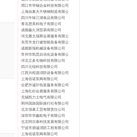
·
周口市华锡合金科技有限公司
·
上海由素夫不锈钢制造有限公
·
四川牛味江湖食品有限公司
·
青岛慧美科电子有限公司
·
成都鑫久润贸易有限公司
·
河北雅太瑞斯会展服务有限公
·
东莞市龙行健智能装备有限公
·
成都新瑞机械设备有限公司
·
常州市凯昆自动化设备有限公
·
河北立多生物科技有限公司
·
四川元锐科技有限公司
·
江西兴程源消防设备有限公司
·
上海佰诺泵阀有限公司
·
合肥市诚印包装服务有限公司
·
上海红杉会展服务有限公司
·
无锡凯力士电气有限公司
·
荆州国旅国际旅行社有限公司
·
北京强幕工贸有限责任公司
·
深圳市华鑫欧电子有限公司
·
北京阿尔泰科技发展有限公司
·
宁波市朋诚消防工程有限公司
·
上海佰诺泵阀有限公司