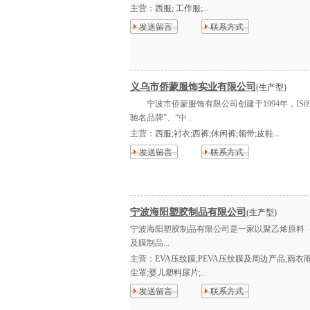
主营：
西服; 工作服;...
发送留言
联系方式
义乌市侨蒙服饰实业有限公司
(生产型)
宁波市侨蒙服饰有限公司创建于1994年，IS0
驰名品牌”、“中...
主营：
西服;衬衣;西裤;休闲裤;领带;皮鞋...
发送留言
联系方式
宁波海阳塑胶制品有限公司
(生产型)
宁波海阳塑胶制品有限公司是一家以聚乙烯原料（LDPE
及膜制品...
主营：
EVA压纹膜;PEVA压纹膜及周边产品;雨衣
尘罩;婴儿塑料尿片;...
发送留言
联系方式