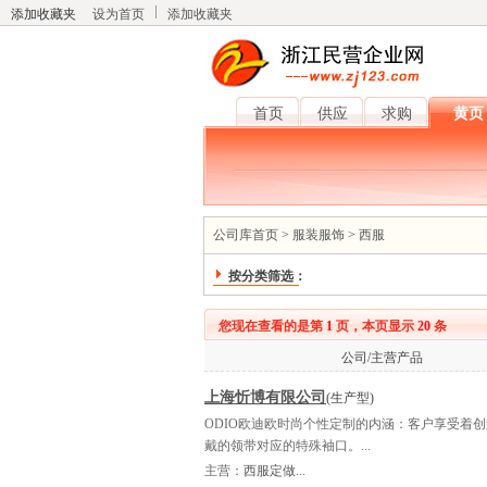
添加收藏夹
设为首页
添加收藏夹
首页
供应
求购
黄页
公司库首页
>
服装服饰
>
西服
按分类筛选：
您现在查看的是第
1
页，本页显示
20
条
公司/主营产品
上海忻博有限公司
(生产型)
ODIO欧迪欧时尚个性定制的内涵：客户享受着
戴的领带对应的特殊袖口。...
主营：
西服定做...