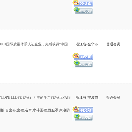
9001国际质量体系认证企业，先后获得“中国
[浙江省-金华市]
普通会员
 LLDPE EVA）为主的生产PEVA,EVA膜
[浙江省-宁波市]
普通会员
雨披;台桌布;桌裙;浴帘;水斗围裙;西服罩;家电防