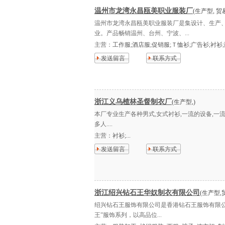
温州市龙湾永昌瓯美职业服装厂
(生产型, 贸
温州市龙湾永昌瓯美职业服装厂是集设计、生产
业。产品畅销温州、台州、宁波、...
主营：
工作服;酒店服;促销服;Ｔ恤衫;广告衫;衬衫;西
发送留言
联系方式
浙江义乌楂林圣督制衣厂
(生产型,)
本厂专业生产各种男式,女式衬衫,一流的设备,一流的
多人....
主营：
衬衫;...
发送留言
联系方式
浙江绍兴钻石王华奴制衣有限公司
(生产型,
绍兴钻石王服饰有限公司是香港钻石王服饰有限
王”服饰系列，以高品位...