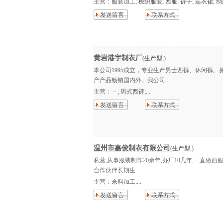
主营：
服装加工; 梭织服装; 西服; 裤子; 连衣裙; 制服
发送留言
联系方式
黄岩港宇制衣厂
(生产型,)
本公司1995成立，专业生产男士西裤、休闲裤
产产品畅销国内外。我公司...
主营：
－; 男式西裤;...
发送留言
联系方式
温州市嘉俊制衣有限公司
(生产型,)
私营,从事服装制作20余年,办厂10几年,一直做西
合作伙伴长期生...
主营：
来料加工;...
发送留言
联系方式