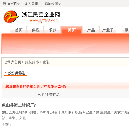
添加收藏夹
设为首页
添加收藏夹
首页
供应
求购
黄页
产品
产业群
展
公司库首页
>
服装服饰
>
童装
按分类筛选：
您现在查看的是第
1
页，本页显示
20
条
公司/主营产品
象山县海上针织厂
()
象山县海上针织厂创建于1984年,具有十几年的针织品专业生产史.主要生产男女式短
衫、童装、文化...
主营：
...