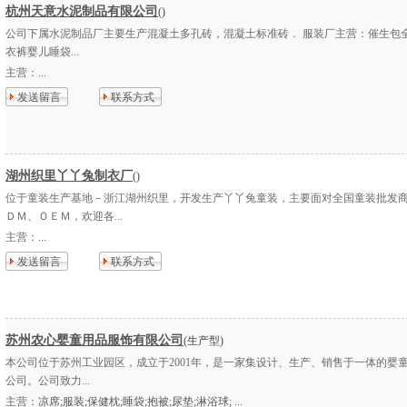
杭州天意水泥制品有限公司
()
公司下属水泥制品厂主要生产混凝土多孔砖，混凝土标准砖． 服装厂主营：催生包
衣裤婴儿睡袋...
主营：
...
发送留言
联系方式
湖州织里丫丫兔制衣厂
()
位于童装生产基地－浙江湖州织里，开发生产丫丫兔童装，主要面对全国童装批发
ＤＭ、ＯＥＭ，欢迎各...
主营：
...
发送留言
联系方式
苏州农心婴童用品服饰有限公司
(生产型)
本公司位于苏州工业园区，成立于2001年，是一家集设计、生产、销售于一体的婴
公司。公司致力...
主营：
凉席;服装;保健枕;睡袋;抱被;尿垫;淋浴球; ...