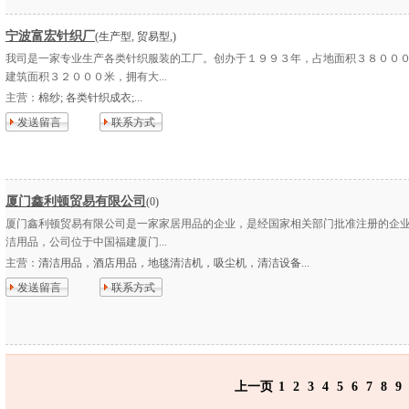
宁波富宏针织厂
(生产型, 贸易型,)
我司是一家专业生产各类针织服装的工厂。创办于１９９３年，占地面积３８００
建筑面积３２０００米，拥有大...
主营：
棉纱; 各类针织成衣;...
发送留言
联系方式
厦门鑫利顿贸易有限公司
(0)
厦门鑫利顿贸易有限公司是一家家居用品的企业，是经国家相关部门批准注册的企
洁用品，公司位于中国福建厦门...
主营：
清洁用品，酒店用品，地毯清洁机，吸尘机，清洁设备...
发送留言
联系方式
上一页
1
2
3
4
5
6
7
8
9