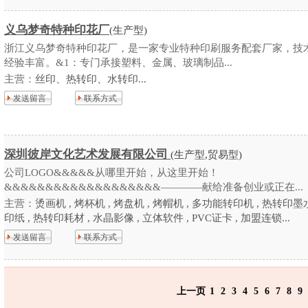
义乌梦奇特种印花厂
(生产型)
浙江义乌梦奇特种印花厂，是一家专业特种印刷服务配套厂家，技
经验丰富。&1：专门承接塑料、金属、玻璃制品...
主营：
丝印、热转印、水转印...
发送留言
联系方式
深圳彼岸文化艺术发展有限公司
(生产型,贸易型)
公司LOGO&&&&&从哪里开始，从这里开始！
&&&&&&&&&&&&&&&&&&&————献给准备创业或正在...
主营：
烫画机 , 烤杯机 , 烤盘机 , 烤帽机 , 多功能转印机 , 热转印墨水
印纸 , 热转印耗材 , 水晶影像 , 立体软件 , PVC证卡 , 加盟连锁...
发送留言
联系方式
上一页
1
2
3
4
5
6
7
8
9