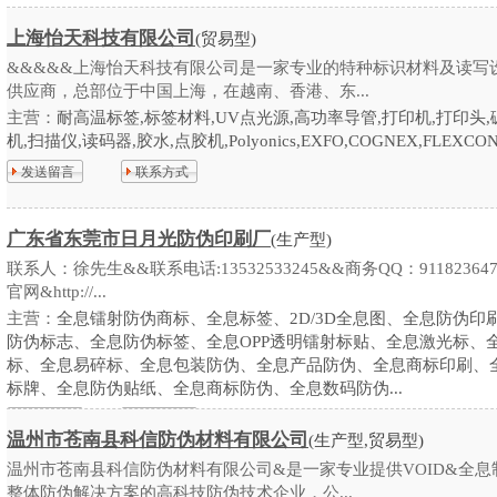
上海怡天科技有限公司
(贸易型)
&&&&&上海怡天科技有限公司是一家专业的特种标识材料及读写
供应商，总部位于中国上海，在越南、香港、东...
主营：
耐高温标签,标签材料,UV点光源,高功率导管,打印机,打印头,
机,扫描仪,读码器,胶水,点胶机,Polyonics,EXFO,COGNEX,FLEXCON,.
发送留言
联系方式
广东省东莞市日月光防伪印刷厂
(生产型)
联系人：徐先生&&联系电话:13532533245&&商务QQ：91182364
官网&http://...
主营：
全息镭射防伪商标、全息标签、2D/3D全息图、全息防伪印
防伪标志、全息防伪标签、全息OPP透明镭射标贴、全息激光标、
标、全息易碎标、全息包装防伪、全息产品防伪、全息商标印刷、
标牌、全息防伪贴纸、全息商标防伪、全息数码防伪...
发送留言
联系方式
温州市苍南县科信防伪材料有限公司
(生产型,贸易型)
温州市苍南县科信防伪材料有限公司&是一家专业提供VOID&全息
整体防伪解决方案的高科技防伪技术企业，公...