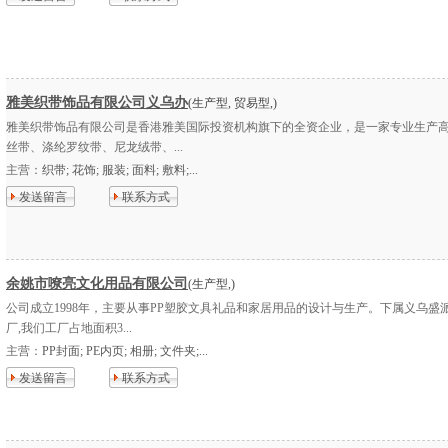
雅美织带饰品有限公司义乌办
(生产型, 贸易型,)
雅美织带饰品有限公司是香港雅美国际投资机构旗下的全资企业，是一家专业生产
丝带、涤纶罗纹带、尼龙绒带、...
主营：
织带; 花饰; 服装; 面料; 敷料;...
发送留言
联系方式
余姚市嘹亮文化用品有限公司
(生产型,)
公司成立1998年，主要从事PP塑胶文具礼品和家居用品的设计与生产。下属义乌盛
厂,我们工厂占地面积3...
主营：
PP封面; PE内页; 相册; 文件夹;...
发送留言
联系方式