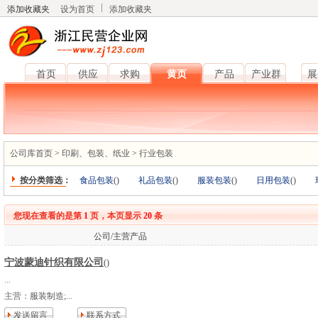
添加收藏夹
设为首页
添加收藏夹
首页
供应
求购
黄页
产品
产业群
展
公司库首页
>
印刷、包装、纸业
>
行业包装
按分类筛选：
食品包装
(
)
礼品包装
(
)
服装包装
(
)
日用包装
(
)
您现在查看的是第
1
页，本页显示
20
条
公司/主营产品
宁波蒙迪针织有限公司
()
...
主营：
服装制造;...
发送留言
联系方式