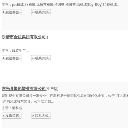
主营：
pvc植绒;PS植绒;无纺布植绒;植绒贴;植绒布;纸植绒(80g-400g);印花植绒;...
发送留言
联系方式
乐清市金瓯集团有限公司
()
...
主营：
服装生产;...
发送留言
联系方式
东光县聚彩塑业有限公司
(生产型)
聚彩塑业有限公司是一家专业生产塑料复合彩印软包装的现代化企业，位于"江北塑
乡"的河北省东光县。公司实力雄...
主营：
塑料袋...
发送留言
联系方式