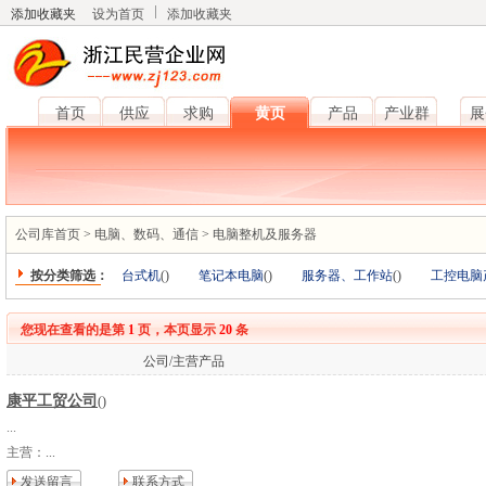
添加收藏夹
设为首页
添加收藏夹
首页
供应
求购
黄页
产品
产业群
展
公司库首页
>
电脑、数码、通信
>
电脑整机及服务器
按分类筛选：
台式机
(
)
笔记本电脑
(
)
服务器、工作站
(
)
工控电脑
您现在查看的是第
1
页，本页显示
20
条
公司/主营产品
康平工贸公司
()
...
主营：
...
发送留言
联系方式