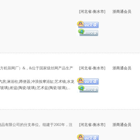
[河北省-衡水市]
浙商通会员
（北方机筛网厂）&，&位于国家级丝网产品生产
[河北省-衡水市]
浙商通会员
汽房;淋浴柱;蹲便器;冲浪按摩浴缸;艺术镜;水龙
璃);柜盆(陶瓷/玻璃);艺术盆(陶瓷/玻璃);...
有限公司的分支单位。组建于2002年，注
[河北省-衡水市]
浙商通会员