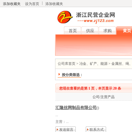
添加收藏夹
设为首页
添加收藏夹
首页
供应
求购
黄页
公司库首页
>
冶金、矿产、能源
>
金属丝、绳
按分类筛选：
您现在查看的是第
1
页，本页显示
20
条
公司/主营产品
汇隆丝网制品有限公司
()
...
主营：
...
发送留言
联系方式