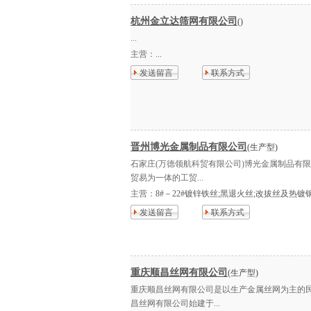
杭州金立达筛网有限公司
()
...
主营：
...
发送留言
联系方式
晋州博光金属制品有限公司
(生产型)
石家庄(万德领航科贸有限公司)博光金属制品有
贸易为一体的工贸...
主营：
8#－22#镀锌铁丝;黑退火丝;改拔丝及热镀钢丝
发送留言
联系方式
重庆顺昌丝网有限公司
(生产型)
重庆顺昌丝网有限公司是以生产金属丝网为主的
昌丝网有限公司始建于...