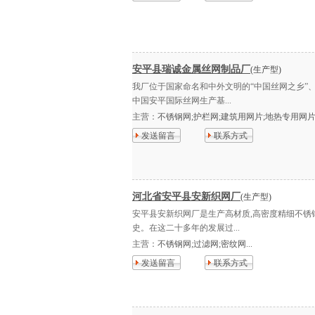
安平县瑞诚金属丝网制品厂
(生产型)
我厂位于国家命名和中外文明的“中国丝网之乡”、
中国安平国际丝网生产基...
主营：
不锈钢网;护栏网;建筑用网片;地热专用网片;
发送留言
联系方式
河北省安平县安新织网厂
(生产型)
安平县安新织网厂是生产高材质,高密度精细不锈钢
史。在这二十多年的发展过...
主营：
不锈钢网;过滤网;密纹网...
发送留言
联系方式