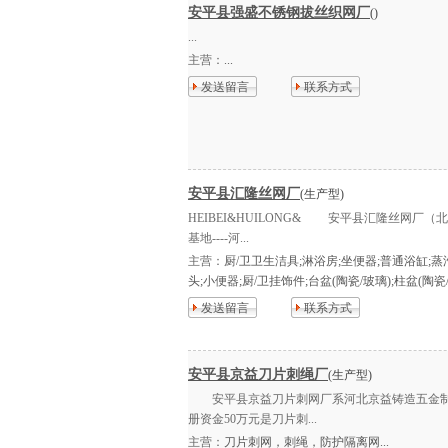
安平县强盛不锈钢拔丝织网厂
()
...
主营：
...
发送留言
联系方式
安平县汇隆丝网厂
(生产型)
HEIBEI&HUILONG& 安平县汇隆丝网厂
基地----河...
主营：
厨/卫卫生洁具;淋浴房;坐便器;普通浴缸;蒸
头;小便器;厨/卫挂饰件;台盆(陶瓷/玻璃);柱盆(陶瓷/玻
发送留言
联系方式
安平县京益刀片刺绳厂
(生产型)
安平县京益刀片刺网厂系河北京益铸造五金制品
册资金50万元是刀片刺...
主营：
刀片刺网，刺绳，防护隔离网...