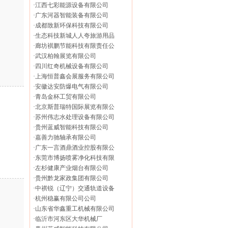
·
江西七彩能源设备有限公司
·
广东河器智能装备有限公司
·
成都致新环保科技有限公司
·
生态科技新城人人夸旅游用品
·
廊坊褀鹏节能科技有限责任公
·
武汉柏翰展览有限公司
·
四川红奇机械设备有限公司
·
上海恒普鑫会展服务有限公司
·
安徽达安防爆电气有限公司
·
青岛金杯工贸有限公司
·
北京斯普瑞特国际展览有限公
·
苏州伟志水处理设备有限公司
·
贵州蓝威智能科技有限公司
·
嘉善力驰轴承有限公司
·
广东一言酒鼎酒业控股有限公
·
东莞市博扬喷雾净化科技有限
·
左杉健康产业烟台有限公司
·
贵州黔龙家政集团有限公司
·
中祺锐（辽宁）交通轨道设备
·
杭州稳赢有限公司公司
·
山东省华鑫重工机械有限公司
·
临沂市河东区大华机械厂