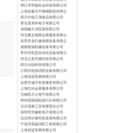
·
周口市华锡合金科技有限公司
·
上海由素夫不锈钢制造有限公
·
四川牛味江湖食品有限公司
·
青岛慧美科电子有限公司
·
成都鑫久润贸易有限公司
·
河北雅太瑞斯会展服务有限公
·
东莞市龙行健智能装备有限公
·
成都新瑞机械设备有限公司
·
常州市凯昆自动化设备有限公
·
河北立多生物科技有限公司
·
四川元锐科技有限公司
·
江西兴程源消防设备有限公司
·
上海佰诺泵阀有限公司
·
合肥市诚印包装服务有限公司
·
上海红杉会展服务有限公司
·
无锡凯力士电气有限公司
·
荆州国旅国际旅行社有限公司
·
北京强幕工贸有限责任公司
·
深圳市华鑫欧电子有限公司
·
北京阿尔泰科技发展有限公司
·
宁波市朋诚消防工程有限公司
·
上海佰诺泵阀有限公司